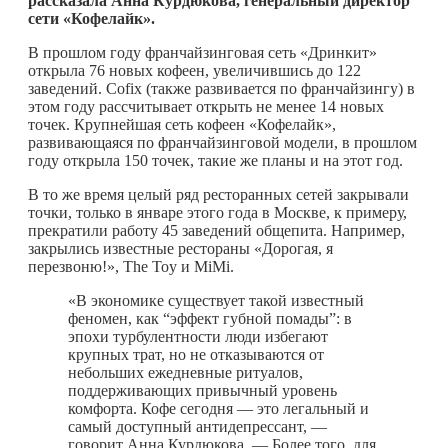
рассказала Анна Курдюкова, генеральный директор
сети «Кофелайк».
В прошлом году франчайзинговая сеть «Дринкит»
открыла 76 новых кофеен, увеличившись до 122
заведений. Сofix (также развивается по франчайзингу) в
этом году рассчитывает открыть не менее 14 новых
точек. Крупнейшая сеть кофеен «Кофелайк»,
развивающаяся по франчайзинговой модели, в прошлом
году открыла 150 точек, такие же планы и на этот год.
В то же время целый ряд ресторанных сетей закрывали
точки, только в январе этого года в Москве, к примеру,
прекратили работу 45 заведений общепита. Например,
закрылись известные рестораны «Дорогая, я
перезвоню!», The Toy и MiMi.
«В экономике существует такой известный
феномен, как “эффект губной помады”: в
эпохи турбулентности люди избегают
крупных трат, но не отказываются от
небольших ежедневные ритуалов,
поддерживающих привычный уровень
комфорта. Кофе сегодня — это легальный и
самый доступный антидепрессант, —
говорит Анна Курдюкова. — Более того, для