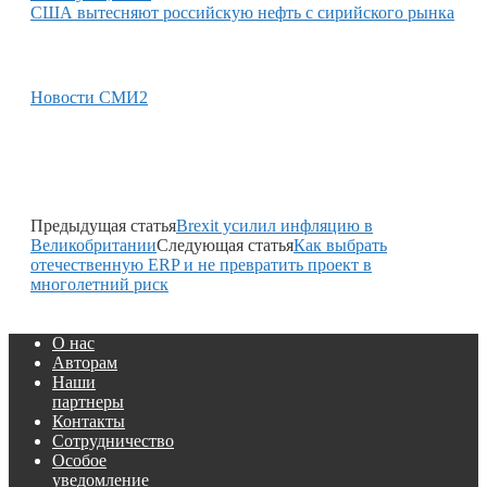
США вытесняют российскую нефть с сирийского рынка
Новости СМИ2
Предыдущая статья
Brexit усилил инфляцию в
Великобритании
Следующая статья
Как выбрать
отечественную ERP и не превратить проект в
многолетний риск
О нас
Авторам
Наши
партнеры
Контакты
Сотрудничество
Особое
уведомление