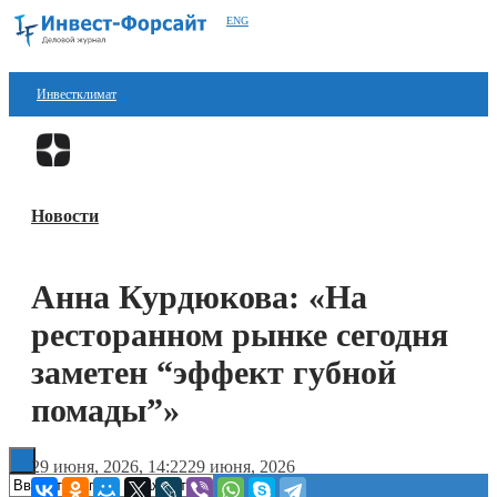
ENG
Инвестклимат
Финансы
Перейти в
Дзен
Инвестиции
Новости
Блокчейн
Стартапы
Анна Курдюкова: «На
Технологии
ресторанном рынке сегодня
ESG
заметен “эффект губной
помады”»
Книги
29 июня, 2026, 14:22
29 июня, 2026