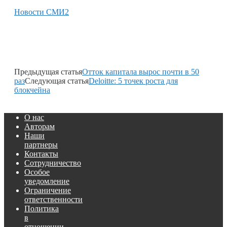
Новости СМИ2
Предыдущая статья
Отток капитала вырос почти в 50
раз
Следующая статья
Deloitte: 5 точек роста для
блокчейна
О нас
Авторам
Наши
партнеры
Контакты
Сотрудничество
Особое
уведомление
Ограничение
ответственности
Политика
в
отношении