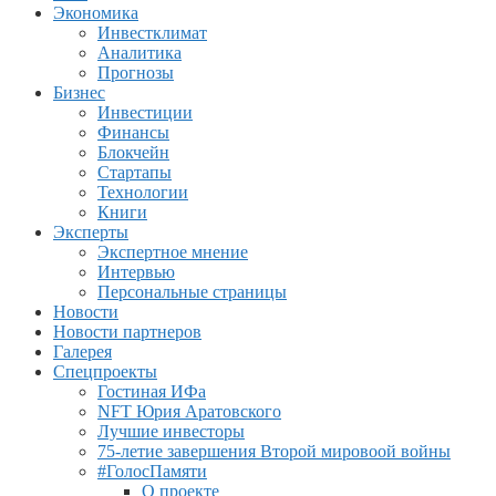
Экономика
Инвестклимат
Аналитика
Прогнозы
Бизнес
Инвестиции
Финансы
Блокчейн
Стартапы
Технологии
Книги
Эксперты
Экспертное мнение
Интервью
Персональные страницы
Новости
Новости партнеров
Галерея
Спецпроекты
Гостиная ИФа
NFT Юрия Аратовского
Лучшие инвесторы
75-летие завершения Второй мировоой войны
#ГолосПамяти
О проекте