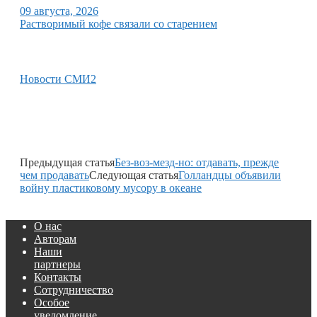
09 августа, 2026
Растворимый кофе связали со старением
Новости СМИ2
Предыдущая статья
Без-воз-мезд-но: отдавать, прежде
чем продавать
Следующая статья
Голландцы объявили
войну пластиковому мусору в океане
О нас
Авторам
Наши
партнеры
Контакты
Сотрудничество
Особое
уведомление