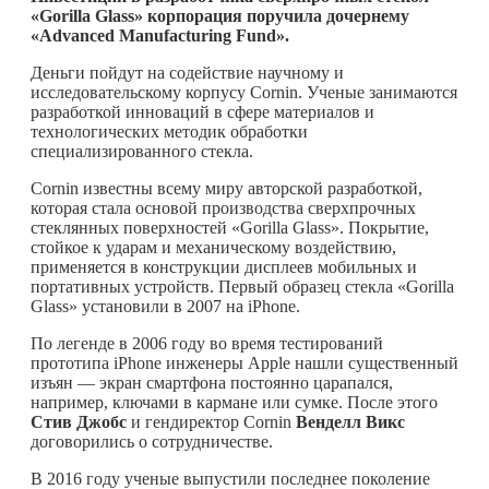
«Gorilla Glass» корпорация поручила дочернему
«Advanced Manufacturing Fund».
Деньги пойдут на содействие научному и
исследовательскому корпусу Cornin. Ученые занимаются
разработкой инноваций в сфере материалов и
технологических методик обработки
специализированного стекла.
Cornin известны всему миру авторской разработкой,
которая стала основой производства сверхпрочных
стеклянных поверхностей «Gorilla Glass». Покрытие,
стойкое к ударам и механическому воздействию,
применяется в конструкции дисплеев мобильных и
портативных устройств. Первый образец стекла «Gorilla
Glass» установили в 2007 на iPhone.
По легенде в 2006 году во время тестирований
прототипа iPhone инженеры Apple нашли существенный
изъян — экран смартфона постоянно царапался,
например, ключами в кармане или сумке. После этого
Стив Джобс
и гендиректор Cornin
Венделл Викс
договорились о сотрудничестве.
В 2016 году ученые выпустили последнее поколение