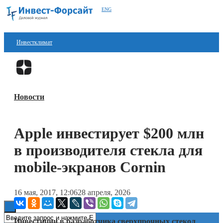
ENG
Инвестклимат
Финансы
Перейти в
Дзен
Инвестиции
Новости
Блокчейн
Стартапы
Apple инвестирует $200 млн
Технологии
в производителя стекла для
ESG
mobile-экранов Cornin
Книги
16 мая, 2017, 12:06
28 апреля, 2026
Инвестиции в разработчика сверхпрочных стекол