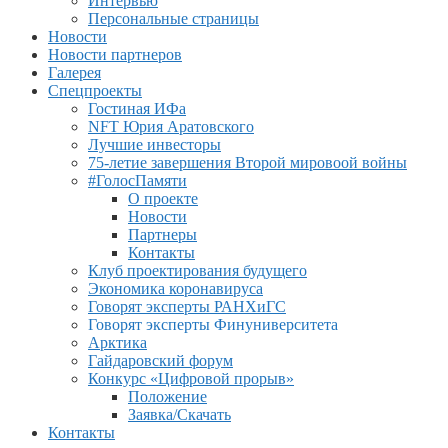
Интервью
Персональные страницы
Новости
Новости партнеров
Галерея
Спецпроекты
Гостиная ИФа
NFT Юрия Аратовского
Лучшие инвесторы
75-летие завершения Второй мировоой войны
#ГолосПамяти
О проекте
Новости
Партнеры
Контакты
Клуб проектирования будущего
Экономика коронавируса
Говорят эксперты РАНХиГС
Говорят эксперты Финуниверситета
Арктика
Гайдаровский форум
Конкурс «Цифровой прорыв»
Положение
Заявка/Скачать
Контакты