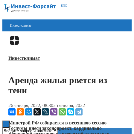
ENG
Инвестклимат
Финансы
Перейти в
Дзен
Инвестиции
Инвестклимат
Блокчейн
Стартапы
Аренда жилья рвется из
Технологии
тени
ESG
26 января, 2022, 08:30
25 января, 2022
Книги
Минстрой РФ собирается в весеннюю сессию
Госдумы внеси законопроект, кардинально
меняющий ситуацию на всероссийском рынке