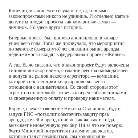
Конечно, мы живем в государстве, где новыми
законопроектами никого не удивишь. И отдельно взятые
депутаты плодят проекты как комариные самки —
личинок. Но здесь другая история.
Впервые проект был широко анонсирован в январе
ушедшего года. Тогда же прозвучало, что мероприятия
по зачистке (зачеркнуто) легализации рынка аренды
недвижимости входят в федеральный проект «Жилье».
А еще было сказано, что в законопроект будут включены
типовой договор найма, создание реестра наймодателей
и допуск на рынок некоего агрегатора — компании,
которой собственники квартир доверят вести
отношения с нанимателями. Со своей стороны этот
агрегатор станет якобы отвечать перед собственниками
за своевременную оплату и проверку нанимателя.
Короче, свежее заявление Никиты Стасишина, будто
запуск ГИС «позволит обеспечить защиту прав
арендодателей и арендаторов», так же как и тогда,
вызывает недоверчивую улыбку. Ни за что не поверю,
будто Минстрой потратится на армию адвокатов,
которые станут разбираться, сам холодильник