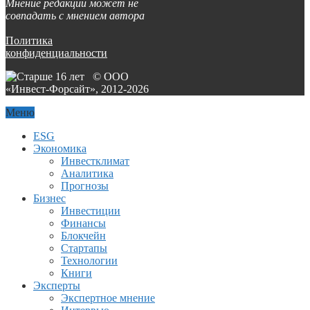
Мнение редакции может не
совпадать с мнением автора
Политика
конфиденциальности
© ООО
«Инвест-Форсайт», 2012-
2026
Меню
ESG
Экономика
Инвестклимат
Аналитика
Прогнозы
Бизнес
Инвестиции
Финансы
Блокчейн
Стартапы
Технологии
Книги
Эксперты
Экспертное мнение