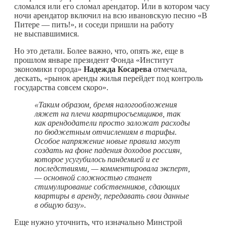
сломался или его сломал арендатор. Или в котором часу
ночи арендатор включил на всю ивановскую песню «В
Питере — пить!», и соседи пришли на работу
не выспавшимися.
Но это детали. Более важно, что, опять же, еще в
прошлом январе президент Фонда «Институт
экономики города»
Надежда Косарева
отмечала,
дескать, «рынок аренды жилья перейдет под контроль
государства совсем скоро».
«Таким образом, бремя налогообложения
ляжет на плечи квартиросъемщиков, так
как арендодатели просто заложат расходы
по бюджетным отчислениям в тарифы.
Особое напряжение новые правила могут
создать на фоне падения доходов россиян,
которое усугубилось пандемией и ее
последствиями, — комментировала эксперт,
— основной сложностью станет
стимулирование собственников, сдающих
квартиры в аренду, передавать свои данные
в общую базу».
Еще нужно уточнить, что изначально Минстрой