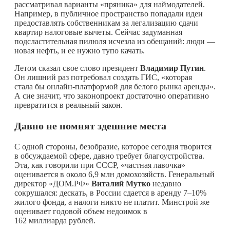
рассматривал варианты «пряника» для наймодателей.
Например, в публичное пространство попадали идеи
предоставлять собственникам за легализацию сдачи
квартир налоговые вычеты. Сейчас задуманная
подсластительная пилюля исчезла из обещаний: люди —
новая нефть, и ее нужно тупо качать.
Летом сказал свое слово президент
Владимир Путин
.
Он лишний раз потребовал создать ГИС, «которая
стала бы онлайн-платформой для белого рынка аренды».
А сие значит, что законопроект достаточно оперативно
превратится в реальный закон.
Давно не помнят здешние места
С одной стороны, безобразие, которое сегодня творится
в обсуждаемой сфере, давно требует благоустройства.
Эта, как говорили при СССР, «частная лавочка»
оценивается в около 6,9 млн домохозяйств. Генеральный
директор «ДОМ.РФ»
Виталий Мутко
недавно
сокрушался: дескать, в России сдается в аренду 7–10%
жилого фонда, а налоги никто не платит. Минстрой же
оценивает годовой объем недоимок в
162 миллиарда рублей.