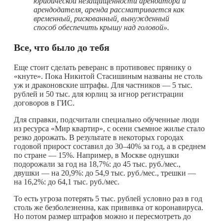
юридической незащищенности арендатора и
арендодателя, аренда рассматривается как
временный, рискованный, вынужденный
способ обеспечить крышу над головой».
Все, что было до тебя
Еще стоит сделать реверанс в противовес прянику о
«кнуте». Пока Никитой Стасишиным названы не столь
уж и драконовские штрафы. Для частников — 5 тыс.
рублей и 50 тыс. для юрлиц за игнор регистрации
договоров в ГИС.
Для справки, подсчитали специально обученные люди
из ресурса «Мир квартир», с осени съемное жилье стало
резко дорожать. В результате в некоторых городах
годовой прирост составил до 30–40% за год, а в среднем
по стране — 15%. Например, в Москве однушки
подорожали за год на 18,7%: до 45 тыс. руб./мес.,
двушки — на 20,9%: до 54,9 тыс. руб./мес., трешки —
на 16,2%: до 64,1 тыс. руб./мес.
То есть угроза потерять 5 тыс. рублей условно раз в год
столь же безболезненна, как прививка от коронавируса.
Но потом размер штрафов можно и пересмотреть до