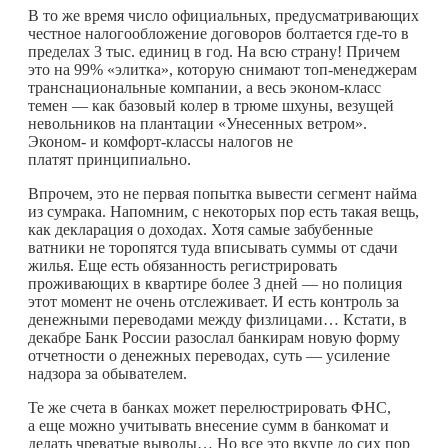
В то же время число официальных, предусматривающих
честное налогообложение договоров болтается
где-то
в
пределах 3 тыс. единиц в год. На всю страну! Причем
это на 99% «элитка», которую снимают топ-менеджерам
транснациональные компании, а весь эконом-класс
темен — как базовый колер в трюме шхуны, везущей
невольников на плантации «Унесенных ветром».
Эконом- и комфорт-классы налогов не
платят принципиально.
Впрочем, это не первая попытка вывести сегмент найма
из сумрака. Напомним, с некоторых пор есть такая вещь,
как декларация о доходах. Хотя самые забубенные
ватники не торопятся туда вписывать суммы от сдачи
жилья. Еще есть обязанность регистрировать
проживающих в квартире более 3 дней — но полиция
этот момент не очень отслеживает. И есть контроль за
денежными переводами между физлицами… Кстати, в
декабре Банк России разослал банкирам новую форму
отчетности о денежных переводах, суть — усиление
надзора за обывателем.
Те же счета в банках может перелюстрировать ФНС,
а еще можно учитывать внесение сумм в банкомат и
делать чреватые выводы… Но все это вкупе до сих пор