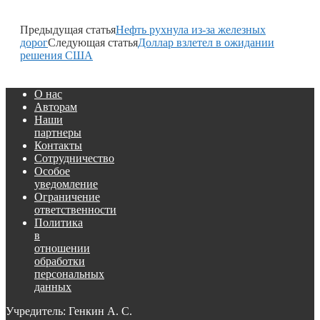
Предыдущая статья
Нефть рухнула из-за железных
дорог
Следующая статья
Доллар взлетел в ожидании
решения США
О нас
Авторам
Наши
партнеры
Контакты
Сотрудничество
Особое
уведомление
Ограничение
ответственности
Политика
в
отношении
обработки
персональных
данных
Учредитель: Генкин А. С.