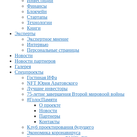
Инвестиции
Финансы
Блокчейн
Стартапы
Технологии
Книги
Эксперты
Экспертное мнение
Интервью
Персональные страницы
Новости
Новости партнеров
Галерея
Спецпроекты
Гостиная ИФа
NFT Юрия Аратовского
Лучшие инвесторы
75-летие завершения Второй мировоой войны
#ГолосПамяти
О проекте
Новости
Партнеры
Контакты
Клуб проектирования будущего
Экономика коронавируса