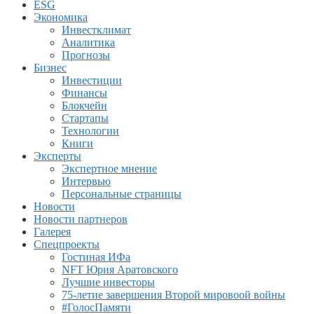
ESG
Экономика
Инвестклимат
Аналитика
Прогнозы
Бизнес
Инвестиции
Финансы
Блокчейн
Стартапы
Технологии
Книги
Эксперты
Экспертное мнение
Интервью
Персональные страницы
Новости
Новости партнеров
Галерея
Спецпроекты
Гостиная ИФа
NFT Юрия Аратовского
Лучшие инвесторы
75-летие завершения Второй мировоой войны
#ГолосПамяти