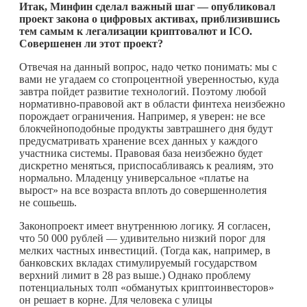
Итак, Минфин сделал важный шаг — опубликовал
проект закона о цифровых активах, приблизившись
тем самым к легализации криптовалют и ICO.
Совершенен ли этот проект?
Отвечая на данный вопрос, надо четко понимать: мы с
вами не угадаем со стопроцентной уверенностью, куда
завтра пойдет развитие технологий. Поэтому любой
нормативно-правовой акт в области финтеха неизбежно
порождает ограничения. Например, я уверен: не все
блокчейноподобные продукты завтрашнего дня будут
предусматривать хранение всех данных у каждого
участника системы. Правовая база неизбежно будет
дискретно меняться, приспосабливаясь к реалиям, это
нормально. Младенцу универсальное «платье на
вырост» на все возраста вплоть до совершеннолетия
не сошьешь.
Законопроект имеет внутреннюю логику. Я согласен,
что 50 000 рублей — удивительно низкий порог для
мелких частных инвестиций. (Тогда как, например, в
банковских вкладах стимулируемый государством
верхний лимит в 28 раз выше.) Однако проблему
потенциальных толп «обманутых криптоинвесторов»
он решает в корне. Для человека с улицы