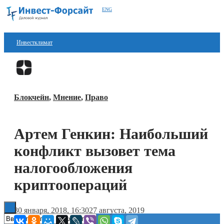
ENG
Инвестклимат
Финансы
Перейти в
Дзен
Инвестиции
Блокчейн
,
Мнение
,
Право
Блокчейн
Стартапы
Артем Генкин: Наибольший
Технологии
конфликт вызовет тема
ESG
налогообложения
криптоопераций
Книги
30 января, 2018, 16:30
27 августа, 2019