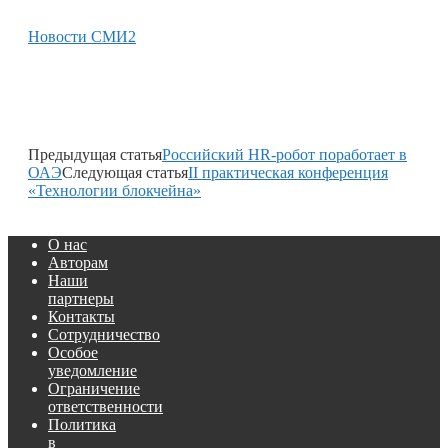
Новости СМИ2
Предыдущая статья
Российский HR-робот поработает в
ОАЭ
Следующая статья
II практическая конференция
«Технологии блокчейна»
О нас
Авторам
Наши
партнеры
Контакты
Сотрудничество
Особое
уведомление
Ограничение
ответственности
Политика
в