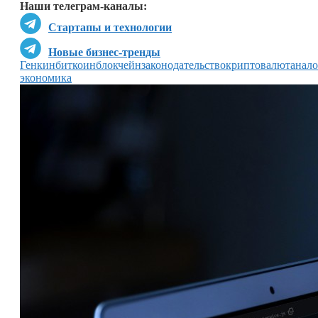
Наши телеграм-каналы:
Стартапы и технологии
Новые бизнес-тренды
Генкин
биткоин
блокчейн
законодательство
криптовалюта
нало
экономика