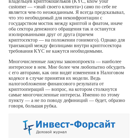
владельцев криптокошельков (KYC, know your
customer — «знай своего клиента») само по себе не
является
чем-то
неожиданным. Я всегда предсказывал,
что это необходимый для неконфронтации с
государством мостик между криптой и фиатом, иначе
оба сектора денежного обращения так и останутся
изолированными друг от друга (причем
криптосектор — на положении гонимого). Однако для
транзакций между физлицами внутри криптосектора
требования KYC не кажутся необходимыми.
Многочисленные лакуны законопроекта — наиболее
интересное в нем. Мне более чем любопытно обсудить
с его авторами, как они видят изменения в Налоговом
кодексе в случае принятия их модели. Ведь
налогообложение финансового результата от
криптоопераций — вопрос, на котором столкнутся
самые многочисленные интересы. Именно по этому
пункту — а не по поводу дефиниций — будет, образно
говоря, большая рубка.