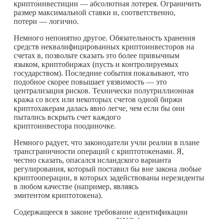
криптоинвестиции — абсолютная лотерея. Ограничить
размер максимальной ставки и, соответственно,
потери — логично.
Немного непонятно другое. Обязательность хранения
средств неквалифицированных криптоинвесторов на
счетах в, позвольте сказать это более привычным
языком, криптобиржах (пусть и контролируемых
государством). Последние события показывают, что
подобное скорее повышает уязвимость — это
централизация рисков. Технически полутриллионная
кража со всех или некоторых счетов одной биржи
криптохакерам далась явно легче, чем если бы они
пытались вскрыть счет каждого
криптоинвестора поодиночке.
Немного радует, что законодатели учли реалии в плане
трансграничности операций с криптотокенами. Я,
честно сказать, опасался исландского варианта
регулирования, который поставил бы вне закона любые
криптооперации, в которых задействованы нерезиденты
в любом качестве (например, являясь
эмитентом криптотокена).
Содержащееся в законе требование идентификации