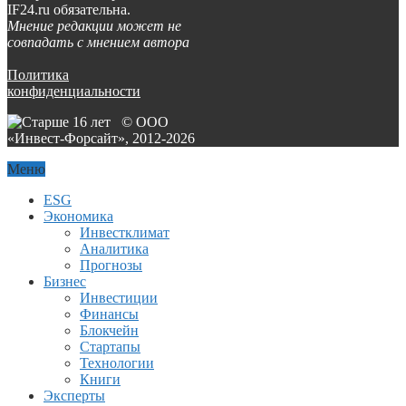
IF24.ru обязательна.
Мнение редакции может не
совпадать с мнением автора
Политика
конфиденциальности
© ООО
«Инвест-Форсайт», 2012-
2026
Меню
ESG
Экономика
Инвестклимат
Аналитика
Прогнозы
Бизнес
Инвестиции
Финансы
Блокчейн
Стартапы
Технологии
Книги
Эксперты