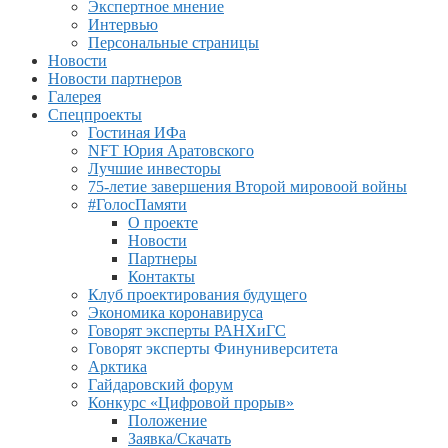
Экспертное мнение
Интервью
Персональные страницы
Новости
Новости партнеров
Галерея
Спецпроекты
Гостиная ИФа
NFT Юрия Аратовского
Лучшие инвесторы
75-летие завершения Второй мировоой войны
#ГолосПамяти
О проекте
Новости
Партнеры
Контакты
Клуб проектирования будущего
Экономика коронавируса
Говорят эксперты РАНХиГС
Говорят эксперты Финуниверситета
Арктика
Гайдаровский форум
Конкурс «Цифровой прорыв»
Положение
Заявка/Скачать