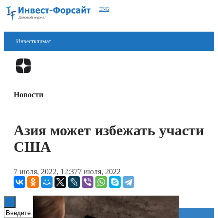
ENG
Инвестклимат
Финансы
Перейти в
Дзен
Инвестиции
Новости
Блокчейн
Стартапы
Азия может избежать участи
Технологии
США
ESG
7 июля, 2022, 12:37
7 июля, 2022
Книги