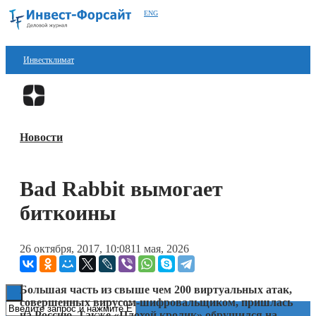
ENG
Инвестклимат
Финансы
Перейти в
Дзен
Инвестиции
Новости
Блокчейн
Стартапы
Bad Rabbit вымогает
Технологии
биткоины
ESG
26 октября, 2017, 10:08
11 мая, 2026
Книги
Большая часть из свыше чем 200 виртуальных атак,
совершенных вирусом-шифровальщиком, пришлась
на Россию. Также «Плохой кролик» обрушился на