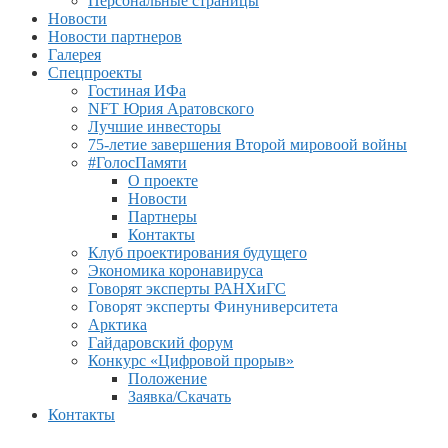
Персональные страницы
Новости
Новости партнеров
Галерея
Спецпроекты
Гостиная ИФа
NFT Юрия Аратовского
Лучшие инвесторы
75-летие завершения Второй мировоой войны
#ГолосПамяти
О проекте
Новости
Партнеры
Контакты
Клуб проектирования будущего
Экономика коронавируса
Говорят эксперты РАНХиГС
Говорят эксперты Финуниверситета
Арктика
Гайдаровский форум
Конкурс «Цифровой прорыв»
Положение
Заявка/Скачать
Контакты