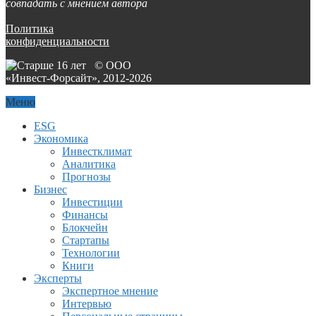
совпадать с мнением автора
Политика
конфиденциальности
© ООО
«Инвест-Форсайт», 2012-
2026
Меню
ESG
Экономика
Инвестклимат
Аналитика
Прогнозы
Бизнес
Инвестиции
Финансы
Блокчейн
Стартапы
Технологии
Книги
Эксперты
Экспертное мнение
Интервью