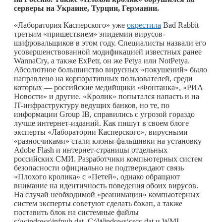
серверы на Украине, Турции, Германии.
«Лаборатория Касперского» уже
окрестила
Bad Rabbit
третьим «пришествием» эпидемии вирусов-
шифровальщиков в этом году. Специалисты назвали его
усовершенствованной модификацией известных ранее
WannaCry, а также ExPetr, он же Petya или NotPetya.
Абсолютное большинство вирусных «покушений» было
направлено на корпоративных пользователей, среди
которых — российские медийщики «Фонтанка», «РИА
Новости» и другие. «Кролик» попытался напасть и на
IT-инфраструктуру ведущих банков, но те, по
информации Group IB, справились с угрозой гораздо
лучше интернет-изданий. Как пишут в своем блоге
эксперты «Лаборатории Касперского», вирусными
«разносчиками» стали клоны-фальшивки на установку
Adobe Flash и интернет-страницы отдельных
российских СМИ. Разработчики компьютерных систем
безопасности официально не подтверждают связь
«Плохого кролика» с «Петей», однако обращают
внимание на идентичность поведения обоих вирусов.
На случай необходимой «реанимации» компьютерных
систем эксперты советуют сделать бэкап, а также
поставить блок на системные файлы
c:\windows\infpub.dat, C:\Windows\cscc.dat и WMI