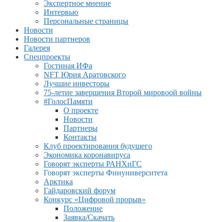
Экспертное мнение
Интервью
Персональные страницы
Новости
Новости партнеров
Галерея
Спецпроекты
Гостиная ИФа
NFT Юрия Аратовского
Лучшие инвесторы
75-летие завершения Второй мировоой войны
#ГолосПамяти
О проекте
Новости
Партнеры
Контакты
Клуб проектирования будущего
Экономика коронавируса
Говорят эксперты РАНХиГС
Говорят эксперты Финуниверситета
Арктика
Гайдаровский форум
Конкурс «Цифровой прорыв»
Положение
Заявка/Скачать