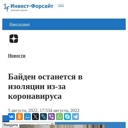
ENG
Инвестклимат
Финансы
Перейти в
Дзен
Инвестиции
Новости
Блокчейн
Стартапы
Байден останется в
Технологии
изоляции из-за
ESG
коронавируса
Книги
5 августа, 2022, 17:53
4 августа, 2022