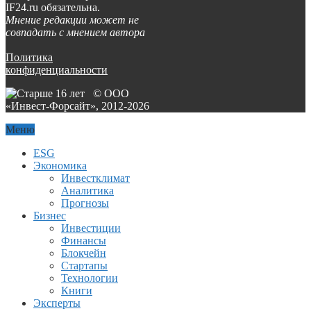
IF24.ru обязательна.
Мнение редакции может не
совпадать с мнением автора
Политика
конфиденциальности
© ООО
«Инвест-Форсайт», 2012-
2026
Меню
ESG
Экономика
Инвестклимат
Аналитика
Прогнозы
Бизнес
Инвестиции
Финансы
Блокчейн
Стартапы
Технологии
Книги
Эксперты