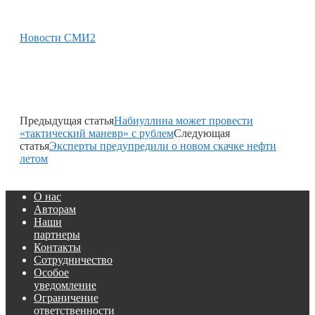
Новости СМИ2
Предыдущая статья
Набиуллина может провести
«тактический маневр» с рублем
Следующая
статья
Эксперты предупредили о новом скачке нефти
летом
О нас
Авторам
Наши
партнеры
Контакты
Сотрудничество
Особое
уведомление
Ограничение
ответственности