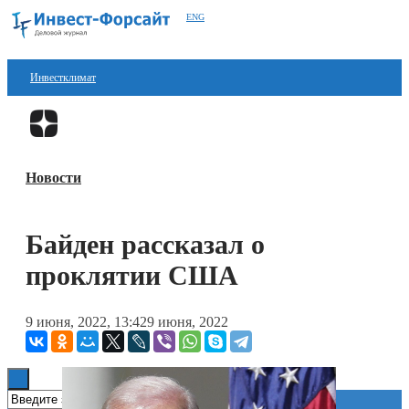
ENG
Инвестклимат
Финансы
Перейти в
Дзен
Инвестиции
Новости
Блокчейн
Стартапы
Байден рассказал о
Технологии
проклятии США
ESG
9 июня, 2022, 13:42
9 июня, 2022
Книги