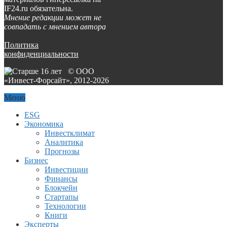
IF24.ru обязательна.
Мнение редакции может не
совпадать с мнением автора
Политика
конфиденциальности
© ООО
«Инвест-Форсайт», 2012-
2026
Меню
ESG
Экономика
Инвестклимат
Аналитика
Прогнозы
Бизнес
Инвестиции
Финансы
Блокчейн
Стартапы
Технологии
Книги
Эксперты