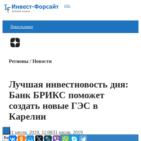
ENG
Инвестклимат
Финансы
Перейти в
Дзен
Инвестиции
Регионы / Новости
Блокчейн
Стартапы
Лучшая инвестновость дня:
Технологии
Банк БРИКС поможет
ESG
создать новые ГЭС в
Карелии
Книги
31 июля, 2019, 11:08
31 июля, 2019