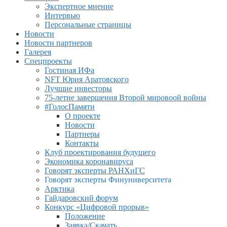
Экспертное мнение
Интервью
Персональные страницы
Новости
Новости партнеров
Галерея
Спецпроекты
Гостиная ИФа
NFT Юрия Аратовского
Лучшие инвесторы
75-летие завершения Второй мировоой войны
#ГолосПамяти
О проекте
Новости
Партнеры
Контакты
Клуб проектирования будущего
Экономика коронавируса
Говорят эксперты РАНХиГС
Говорят эксперты Финуниверситета
Арктика
Гайдаровский форум
Конкурс «Цифровой прорыв»
Положение
Заявка/Скачать