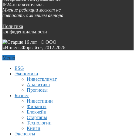
IF24.ru обязательна.
Мнение редакции может не
совпадать с мнением автора
Политика
конфиденциальности
© ООО
«Инвест-Форсайт», 2012-
2026
Меню
ESG
Экономика
Инвестклимат
Аналитика
Прогнозы
Бизнес
Инвестиции
Финансы
Блокчейн
Стартапы
Технологии
Книги
Эксперты