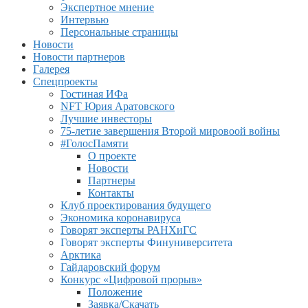
Экспертное мнение
Интервью
Персональные страницы
Новости
Новости партнеров
Галерея
Спецпроекты
Гостиная ИФа
NFT Юрия Аратовского
Лучшие инвесторы
75-летие завершения Второй мировоой войны
#ГолосПамяти
О проекте
Новости
Партнеры
Контакты
Клуб проектирования будущего
Экономика коронавируса
Говорят эксперты РАНХиГС
Говорят эксперты Финуниверситета
Арктика
Гайдаровский форум
Конкурс «Цифровой прорыв»
Положение
Заявка/Скачать