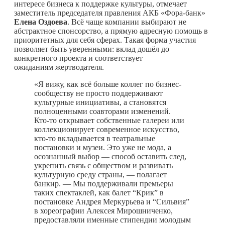
интересе бизнеса к поддержке культуры, отмечает
заместитель председателя правления АКБ «Фора-банк»
Елена Оздоева
. Всё чаще компании выбирают не
абстрактное спонсорство, а прямую адресную помощь в
приоритетных для себя сферах. Такая форма участия
позволяет быть уверенными: вклад дошёл до
конкретного проекта и соответствует
ожиданиям жертводателя.
«Я вижу, как всё больше коллег по бизнес-
сообществу не просто поддерживают
культурные инициативы, а становятся
полноценными соавторами изменений.
Кто-то
открывает собственные галереи или
коллекционирует современное искусство,
кто-то
вкладывается в театральные
постановки и музеи. Это уже не мода, а
осознанный выбор — способ оставить след,
укрепить связь с обществом и развивать
культурную среду страны, — полагает
банкир. — Мы поддерживали премьеры
таких спектаклей, как балет “Крик” в
постановке Андрея Меркурьева и “Сильвия”
в хореографии Алексея Мирошниченко,
предоставляли именные стипендии молодым