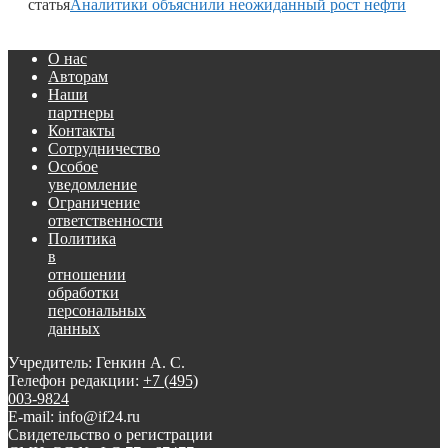
статья
Аналитики объяснили неожиданный рост нефти
О нас
Авторам
Наши
партнеры
Контакты
Сотрудничество
Особое
уведомление
Ограничение
ответственности
Политика
в
отношении
обработки
персональных
данных
Учредитель: Генкин А. С.
Телефон редакции:
+7 (495)
003-9824
E-mail: info@if24.ru
Свидетельство о регистрации