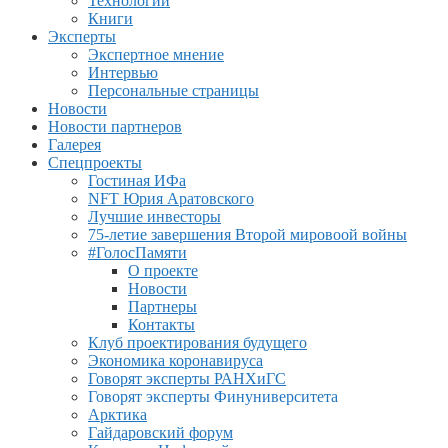
Технологии
Книги
Эксперты
Экспертное мнение
Интервью
Персональные страницы
Новости
Новости партнеров
Галерея
Спецпроекты
Гостиная ИФа
NFT Юрия Аратовского
Лучшие инвесторы
75-летие завершения Второй мировоой войны
#ГолосПамяти
О проекте
Новости
Партнеры
Контакты
Клуб проектирования будущего
Экономика коронавируса
Говорят эксперты РАНХиГС
Говорят эксперты Финуниверситета
Арктика
Гайдаровский форум