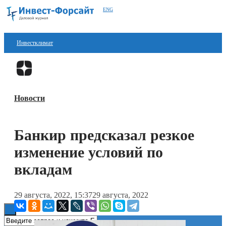
ENG
Инвестклимат
Финансы
Перейти в
Дзен
Инвестиции
Новости
Блокчейн
Стартапы
Банкир предсказал резкое
Технологии
изменение условий по
ESG
вкладам
Книги
29 августа, 2022, 15:37
29 августа, 2022