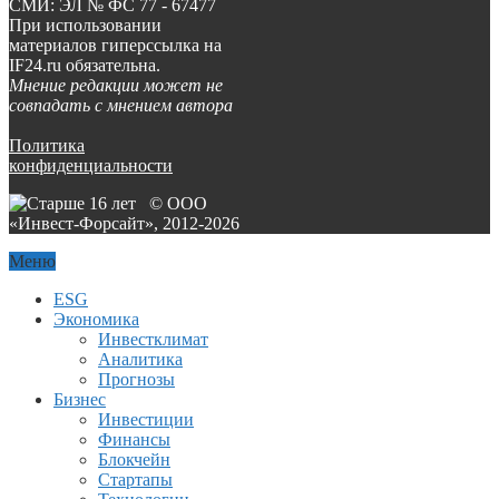
СМИ: ЭЛ № ФС 77 - 67477
При использовании
материалов гиперссылка на
IF24.ru обязательна.
Мнение редакции может не
совпадать с мнением автора
Политика
конфиденциальности
© ООО
«Инвест-Форсайт», 2012-
2026
Меню
ESG
Экономика
Инвестклимат
Аналитика
Прогнозы
Бизнес
Инвестиции
Финансы
Блокчейн
Стартапы