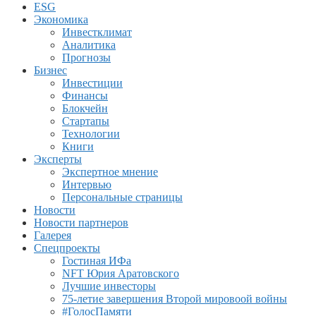
ESG
Экономика
Инвестклимат
Аналитика
Прогнозы
Бизнес
Инвестиции
Финансы
Блокчейн
Стартапы
Технологии
Книги
Эксперты
Экспертное мнение
Интервью
Персональные страницы
Новости
Новости партнеров
Галерея
Спецпроекты
Гостиная ИФа
NFT Юрия Аратовского
Лучшие инвесторы
75-летие завершения Второй мировоой войны
#ГолосПамяти