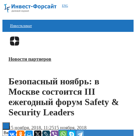
ENG
Инвестклимат
Финансы
Перейти в
Дзен
Инвестиции
Новости партнеров
Блокчейн
Стартапы
Безопасный ноябрь: в
Технологии
Москве состоится III
ESG
ежегодный форум Safety &
Security Leaders
Книги
15 ноября, 2018, 11:25
15 ноября, 2018