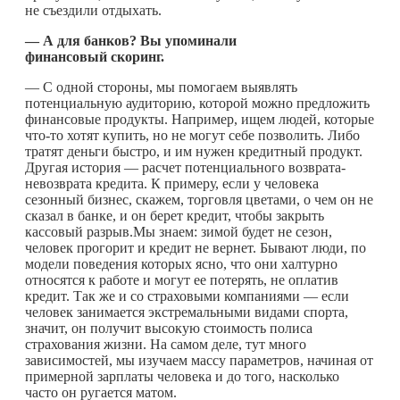
не съездили отдыхать.
— А для банков? Вы упоминали
финансовый скоринг.
— С одной стороны, мы помогаем выявлять
потенциальную аудиторию, которой можно предложить
финансовые продукты. Например, ищем людей, которые
что-то
хотят купить, но не могут себе позволить. Либо
тратят деньги быстро, и им нужен кредитный продукт.
Другая история — расчет потенциального возврата-
невозврата кредита. К примеру, если у человека
сезонный бизнес, скажем, торговля цветами, о чем он не
сказал в банке, и он берет кредит, чтобы закрыть
кассовый разрыв.Мы знаем: зимой будет не сезон,
человек прогорит и кредит не вернет. Бывают люди, по
модели поведения которых ясно, что они халтурно
относятся к работе и могут ее потерять, не оплатив
кредит. Так же и со страховыми компаниями — если
человек занимается экстремальными видами спорта,
значит, он получит высокую стоимость полиса
страхования жизни. На самом деле, тут много
зависимостей, мы изучаем массу параметров, начиная от
примерной зарплаты человека и до того, насколько
часто он ругается матом.