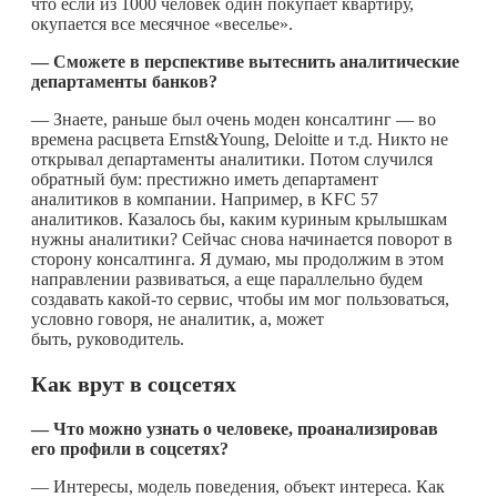
что если из 1000 человек один покупает квартиру,
окупается все месячное «веселье».
— Сможете в перспективе вытеснить аналитические
департаменты банков?
— Знаете, раньше был очень моден консалтинг — во
времена расцвета Ernst&Young, Deloitte и т.д. Никто не
открывал департаменты аналитики. Потом случился
обратный бум: престижно иметь департамент
аналитиков в компании. Например, в KFC 57
аналитиков. Казалось бы, каким куриным крылышкам
нужны аналитики? Сейчас снова начинается поворот в
сторону консалтинга. Я думаю, мы продолжим в этом
направлении развиваться, а еще параллельно будем
создавать
какой-то
сервис, чтобы им мог пользоваться,
условно говоря, не аналитик, а, может
быть, руководитель.
Как врут в соцсетях
— Что можно узнать о человеке, проанализировав
его профили в соцсетях?
— Интересы, модель поведения, объект интереса. Как