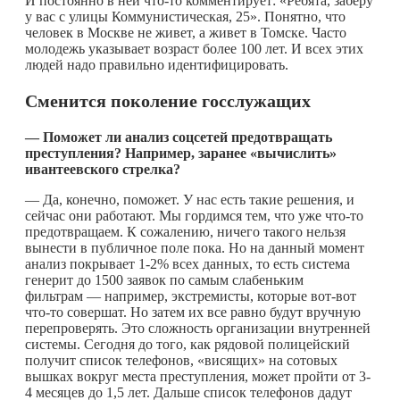
И постоянно в ней
что-то
комментирует: «Ребята, заберу
у вас с улицы Коммунистическая, 25». Понятно, что
человек в Москве не живет, а живет в Томске. Часто
молодежь указывает возраст более 100 лет. И всех этих
людей надо правильно идентифицировать.
Сменится поколение госслужащих
— Поможет ли анализ соцсетей предотвращать
преступления? Например, заранее «вычислить»
ивантеевского стрелка?
— Да, конечно, поможет. У нас есть такие решения, и
сейчас они работают. Мы гордимся тем, что уже
что-то
предотвращаем. К сожалению, ничего такого нельзя
вынести в публичное поле пока. Но на данный момент
анализ покрывает 1-2% всех данных, то есть система
генерит до 1500 заявок по самым слабеньким
фильтрам — например, экстремисты, которые вот-вот
что-то
совершат. Но затем их все равно будут вручную
перепроверять. Это сложность организации внутренней
системы. Сегодня до того, как рядовой полицейский
получит список телефонов, «висящих» на сотовых
вышках вокруг места преступления, может пройти от 3-
4 месяцев до 1,5 лет. Дальше список телефонов дадут