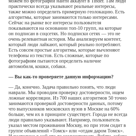
можем по фотографии найти аккаунт в Tinder. Там люди
практически всегда указывают реальные интересы,
также можно определить примерную геолокацию. Есть
алгоритмы, которые занимаются только интересами.
Сейчас на рынке все интересы пользователя
показываются на основании топ-10 групп, на которые
он подписан в соцсетях. Но подписки сетях — это не
очень релевантная история. Мы анализируем контент,
который люди лайкают, который реально потребляют.
Есть совсем простые алгоритмы, которые вычленяют
телефоны из текстов. Есть сложные, которые по
фотографиям пытаются определить наличие
автомобиля, кошки, собаки.
— Вы
как-то
проверяете данную информацию?
— Да, конечно. Задача правильно понять, что люди
наврали. Мы проводим проверку достоверности, ищем
ложные корреляции. Из 700 наших алгоритмов 50 точно
занимаются проверкой достоверности данных, потому
что выпускников московских вузов в Москве на 60%
больше, чем их в принципе существует. Города не всегда
люди правильно указывают. Например, пользователь
указал местом проживания Москву, но при этом сидит в
группе объявлений «Томск» или «отдам даром Томск».