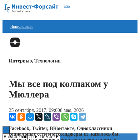
ENG
Инвестклимат
Финансы
Перейти в
Дзен
Инвестиции
Интервью
,
Технологии
Блокчейн
Стартапы
Мы все под колпаком у
Технологии
Мюллера
ESG
25 сентября, 2017, 09:00
8 мая, 2026
Книги
Facebook, Twitter, ВКонтакте, Одноклассники —
социальные сети и мессенджеры из, казалось бы,
пустого развлечения давно уже превратились в