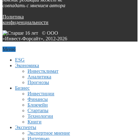
совпадать с мнением автора
Политика
конфиденциальности
© ООО
«Инвест-Форсайт», 2012-
2026
Меню
ESG
Экономика
Инвестклимат
Аналитика
Прогнозы
Бизнес
Инвестиции
Финансы
Блокчейн
Стартапы
Технологии
Книги
Эксперты
Экспертное мнение
Интервью