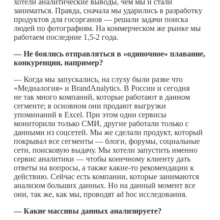
хотели аналитические выводы, чем мы и стали
заниматься. Правда, сначала мы ударились в разработку
продуктов для госорганов — решали задачи поиска
людей по фотографиям. На коммерческом же рынке мы
работаем последние 1,5-2 года.
— Не боялись отправляться в «одиночное» плавание,
конкуренции, например?
— Когда мы запускались, на слуху были разве что
«Медиалогия» и BrandAnalytics. В России и сегодня
не так много компаний, которые работают в данном
сегменте; в основном они продают выгрузки
упоминаний в Excel. При этом одни сервисы
мониторили только СМИ, другие работали только с
данными из соцсетей. Мы же сделали продукт, который
покрывал все сегменты — блоги, форумы, социальные
сети, поисковую выдачу. Мы хотели запустить именно
сервис аналитики — чтобы конечному клиенту дать
ответы на вопросы, а также
какие-то
рекомендации к
действию. Сейчас есть компании, которые занимаются
анализом больших данных. Но на данный момент все
они, так же, как мы, проводят ad hoc исследования.
— Какие массивы данных анализируете?