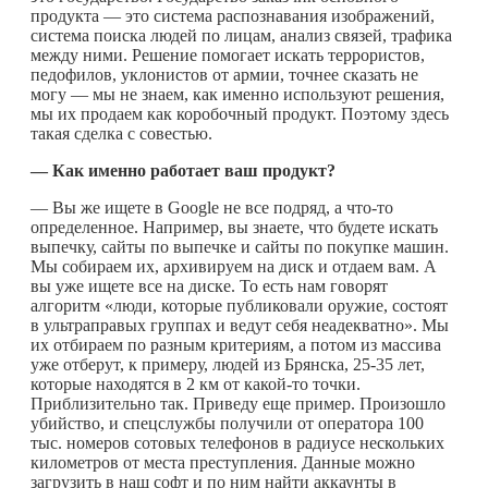
продукта — это система распознавания изображений,
система поиска людей по лицам, анализ связей, трафика
между ними. Решение помогает искать террористов,
педофилов, уклонистов от армии, точнее сказать не
могу — мы не знаем, как именно используют решения,
мы их продаем как коробочный продукт. Поэтому здесь
такая сделка с совестью.
— Как именно работает ваш продукт?
— Вы же ищете в Google не все подряд, а
что-то
определенное. Например, вы знаете, что будете искать
выпечку, сайты по выпечке и сайты по покупке машин.
Мы собираем их, архивируем на диск и отдаем вам. А
вы уже ищете все на диске. То есть нам говорят
алгоритм «люди, которые публиковали оружие, состоят
в ультраправых группах и ведут себя неадекватно». Мы
их отбираем по разным критериям, а потом из массива
уже отберут, к примеру, людей из Брянска, 25-35 лет,
которые находятся в 2 км от
какой-то
точки.
Приблизительно так. Приведу еще пример. Произошло
убийство, и спецслужбы получили от оператора 100
тыс. номеров сотовых телефонов в радиусе нескольких
километров от места преступления. Данные можно
загрузить в наш софт и по ним найти аккаунты в