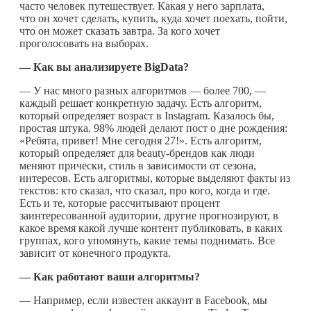
часто человек путешествует. Какая у него зарплата,
что он хочет сделать, купить, куда хочет поехать, пойти,
что он может сказать завтра. За кого хочет
проголосовать на выборах.
— Как вы анализируете
BigData
?
— У нас много разных алгоритмов — более 700, —
каждый решает конкретную задачу. Есть алгоритм,
который определяет возраст в Instagram. Казалось бы,
простая штука. 98% людей делают пост о дне рождения:
«Ребята, привет! Мне сегодня 27!». Есть алгоритм,
который определяет для beauty-брендов как люди
меняют прически, стиль в зависимости от сезона,
интересов. Есть алгоритмы, которые выделяют факты из
текстов: кто сказал, что сказал, про кого, когда и где.
Есть и те, которые рассчитывают процент
заинтересованной аудитории, другие прогнозируют, в
какое время какой лучше контент публиковать, в каких
группах, кого упомянуть, какие темы поднимать. Все
зависит от конечного продукта.
— Как работают ваши алгоритмы?
— Например, если известен аккаунт в Facebook, мы