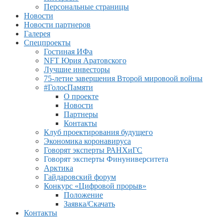
Персональные страницы
Новости
Новости партнеров
Галерея
Спецпроекты
Гостиная ИФа
NFT Юрия Аратовского
Лучшие инвесторы
75-летие завершения Второй мировоой войны
#ГолосПамяти
О проекте
Новости
Партнеры
Контакты
Клуб проектирования будущего
Экономика коронавируса
Говорят эксперты РАНХиГС
Говорят эксперты Финуниверситета
Арктика
Гайдаровский форум
Конкурс «Цифровой прорыв»
Положение
Заявка/Скачать
Контакты