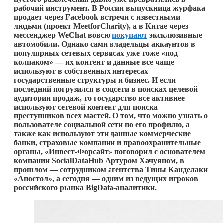
рабочий инструмент. В России выпускница журфака
продает через Facebook встречи с известными
людьми (проект MeetforCharity), а в Китае через
мессенджер WeChat вовсю
покупают
эксклюзивные
автомобили. Однако сами владельцы аккаунтов в
популярных сетевых сервисах уже тоже «под
колпаком» — их контент и данные все чаще
используют в собственных интересах
государственные структуры и бизнес. И если
последний погрузился в соцсети в поисках целевой
аудитории продаж, то государство все активнее
используют сетевой контент для поиска
преступников всех мастей. О том, что можно узнать о
пользователе социальной сети по его профилю, а
также как используют эти данные коммерческие
банки, страховые компании и правоохранительные
органы, «Инвест-Форсайт» поговорил с основателем
компании SocialDataHub Артуром Хачуяном, в
прошлом — сотрудником агентства Тины Канделаки
«Апостол», а сегодня — одним из ведущих игроков
российского рынка BigData-аналитики.