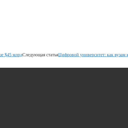
ше $45 млрд
Следующая статья
Цифровой университет: как вузам 