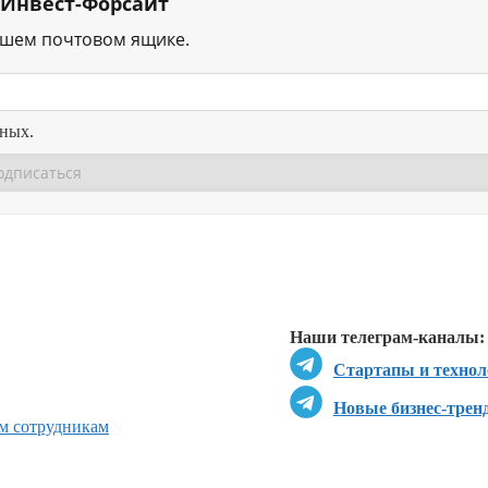
 Инвест-Форсайт
ашем почтовом ящике.
нных.
Перейти в
Перейти в
Д
Наши телеграм-каналы:
Стартапы и технол
Новые бизнес-трен
ым сотрудникам