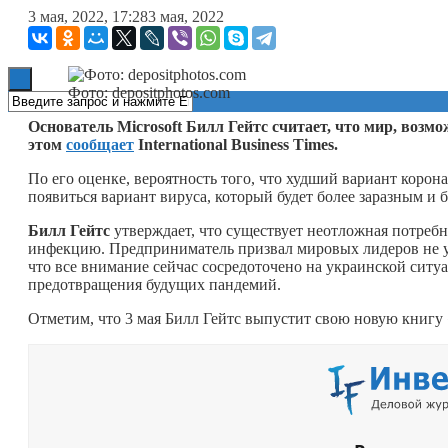
3 мая, 2022, 17:28
3 мая, 2022
Книги
Фото: depositphotos.com
Основатель Microsoft Билл Гейтс считает, что мир, возм
этом
сообщает
International Business Times.
По его оценке, вероятность того, что худший вариант корон
появиться вариант вируса, который будет более заразным и 
Билл Гейтс
утверждает, что существует неотложная потреб
инфекцию. Предприниматель призвал мировых лидеров не упу
что все внимание сейчас сосредоточено на украинской ситу
предотвращения будущих пандемий.
Отметим, что 3 мая Билл Гейтс выпустит свою новую книг