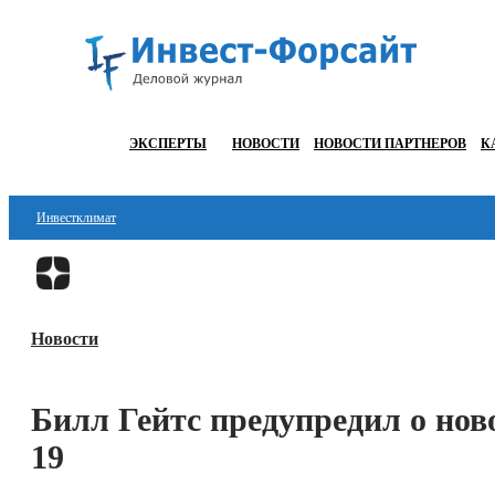
ЭКСПЕРТЫ
НОВОСТИ
НОВОСТИ ПАРТНЕРОВ
К
Инвестклимат
Финансы
Инвестиции
Новости
Блокчейн
Стартапы
Билл Гейтс предупредил о но
Технологии
19
ESG