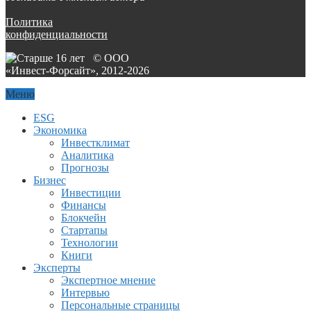
Политика
конфиденциальности
© ООО
«Инвест-Форсайт», 2012-
2026
Меню
ESG
Экономика
Инвестклимат
Аналитика
Прогнозы
Бизнес
Инвестиции
Финансы
Блокчейн
Стартапы
Технологии
Книги
Эксперты
Экспертное мнение
Интервью
Персональные страницы