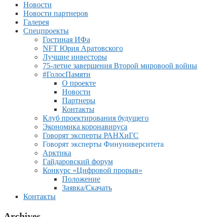
Новости
Новости партнеров
Галерея
Спецпроекты
Гостиная ИФа
NFT Юрия Аратовского
Лучшие инвесторы
75-летие завершения Второй мировоой войны
#ГолосПамяти
О проекте
Новости
Партнеры
Контакты
Клуб проектирования будущего
Экономика коронавируса
Говорят эксперты РАНХиГС
Говорят эксперты Финуниверситета
Арктика
Гайдаровский форум
Конкурс «Цифровой прорыв»
Положение
Заявка/Скачать
Контакты
Archives