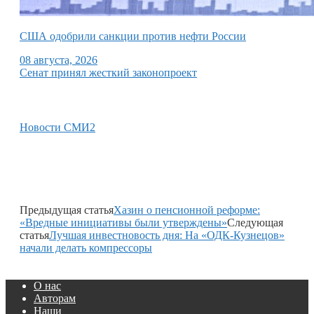
США одобрили санкции против нефти России
08 августа, 2026
Сенат принял жесткий законопроект
Новости СМИ2
Предыдущая статья
Хазин о пенсионной реформе:
«Вредные инициативы были утверждены»
Следующая
статья
Лучшая инвестновость дня: На «ОДК-Кузнецов»
начали делать компрессоры
О нас
Авторам
Наши