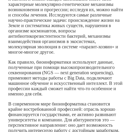
характерные молекулярно-генетические механизмы
возникновения и прогрессии; исследуя их, можно найти
и способы лечения. Исследуются самые различные
научно-практические задачи: происхождение жизни на
Земле и систематика живых существ, нарушения в
организме космонавтов, вопросы
антибиотикорезистентности бактерий, механизмы
взаимодействия организмов в экосистемах,
молекулярная эволюция в системе «паразит-хозяин» и
многое-многое другое.
Как правило, биоинформатики используют данные,
полученные при помощи высокопроизводительного
секвенирования (NGS — next generation sequencing),
применяют методы работы с Big Data, подключают
машинное обучение и искусственный интеллект. В этой
профессии каждый сможет найти
что-то
особенное и
именно для себя.
В современном мире биоинформатика становится
крайне востребованной профессией: отрасль хорошо
финансируется государствами, ее активно развивают
университеты и компании. Для абитуриентов это —
перспективное направление: оно дает возможность
получить интересную работу с достойным заработком.