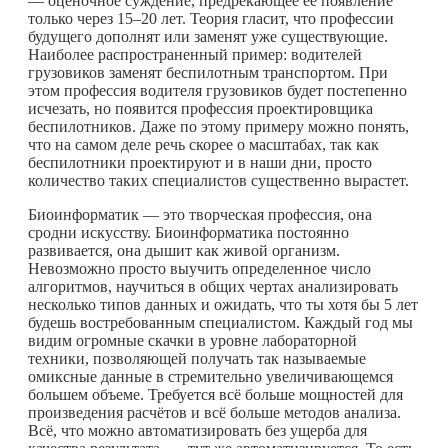
— оценочное суждение, предрекающее её появление
только через 15–20 лет. Теория гласит, что профессии
будущего дополнят или заменят уже существующие.
Наиболее распространенный пример: водителей
грузовиков заменят беспилотным транспортом. При
этом профессия водителя грузовиков будет постепенно
исчезать, но появится профессия проектировщика
беспилотников. Даже по этому примеру можно понять,
что на самом деле речь скорее о масштабах, так как
беспилотники проектируют и в наши дни, просто
количество таких специалистов существенно вырастет.
Биоинформатик — это творческая профессия, она
сродни искусству. Биоинформатика постоянно
развивается, она дышит как живой организм.
Невозможно просто выучить определенное число
алгоритмов, научиться в общих чертах анализировать
несколько типов данных и ожидать, что ты хотя бы 5 лет
будешь востребованным специалистом. Каждый год мы
видим огромные скачки в уровне лабораторной
техники, позволяющей получать так называемые
омиксные данные в стремительно увеличивающемся
большем объеме. Требуется всё больше мощностей для
произведения расчётов и всё больше методов анализа.
Всё, что можно автоматизировать без ущерба для