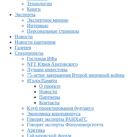
Технологии
Книги
Эксперты
Экспертное мнение
Интервью
Персональные страницы
Новости
Новости партнеров
Галерея
Спецпроекты
Гостиная ИФа
NFT Юрия Аратовского
Лучшие инвесторы
75-летие завершения Второй мировоой войны
#ГолосПамяти
О проекте
Новости
Партнеры
Контакты
Клуб проектирования будущего
Экономика коронавируса
Говорят эксперты РАНХиГС
Говорят эксперты Финуниверситета
Арктика
Гайдаровский форум