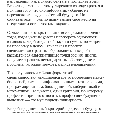
направления, как принято считать в последнее время.
Вероятно, именно в этом устаревшем взгляде кроется и
причина того, что биоинформатику обычно не
перечисляют в ряду профессий будущего. Но не
сомневайтесь — она по праву займет свое место на
пьедестале и останется там надолго.
Самые важные открытия чаще всего делаются именно
тогда, когда ученым удается перебороть однобокость
взглядов каждой отдельной науки и суметь посмотреть
на проблему в целом. Привлекая к проекту
специалистов с разным образованием и всерьёз
рассматривая альтернативные точки зрения, иногда
получается решить нестандартным образом даже те
проблемы, которые прежде казались нерешаемыми.
Так получилось и с биоинформатикой —
специальностью, находящейся
где-то
посередине между
биологией, химией, информационными технологиями,
программированием, биомедициной, кибернетикой и
математикой. Получается, один критерий, по которому
профессии принято относить к профессиям будущего,
выполнен — это мультидисциплинарность.
Второй традиционный критерий профессии будущего