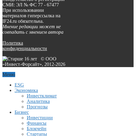
СМИ: ЭЛ № ФС 77 - 67477
При использовании
материалов гиперссылка на
IF24.ru обязательна.
Мнение редакции может не
совпадать с мнением автора
Политика
конфиденциальности
© ООО
«Инвест-Форсайт», 2012-
2026
Меню
ESG
Экономика
Инвестклимат
Аналитика
Прогнозы
Бизнес
Инвестиции
Финансы
Блокчейн
Стартапы