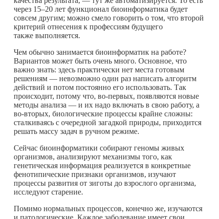
качества результата, — тут же автоматизируется. То есть
через 15–20 лет функционал биоинформатика будет
совсем другим; можно смело говорить о том, что второй
критерий отнесения к профессиям будущего
также выполняется.
Чем обычно занимается биоинформатик на работе?
Вариантов может быть очень много. Основное, что
важно знать: здесь практически нет места готовым
решениям — невозможно один раз написать алгоритм
действий и потом постоянно его использовать. Так
происходит, потому что, во-первых, появляются новые
методы анализа — и их надо включать в свою работу, а
во-вторых, биологические процессы крайне сложны:
сталкиваясь с очередной загадкой природы, приходится
решать массу задач в ручном режиме.
Сейчас биоинформатики собирают геномы живых
организмов, анализируют механизмы того, как
генетическая информация реализуется в конкретные
фенотипические признаки организмов, изучают
процессы развития от зиготы до взрослого организма,
исследуют старение.
Помимо нормальных процессов, конечно же, изучаются
и патологические. Каждое заболевание имеет свои