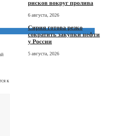
рисков вокруг пролива
6 августа, 2026
Сирия готова резко
сократить закупки нефти
у России
5 августа, 2026
ый
тся к