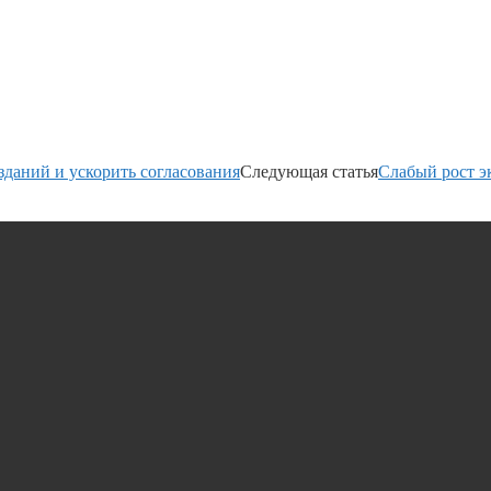
зданий и ускорить согласования
Следующая статья
Слабый рост э