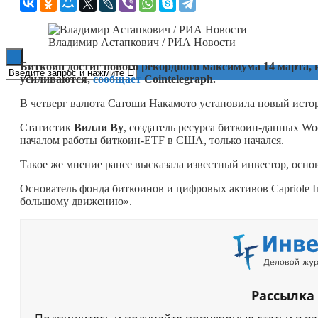
Книги
Владимир Астапкович / РИА Новости
Биткоин достиг нового рекордного максимума 14 марта,
усиливаются,
сообщает
Cointelegraph.
В четверг валюта Сатоши Накамото установила новый истор
Статистик
Вилли Ву
, создатель ресурса биткоин-данных W
началом работы биткоин-ETF в США, только начался.
Такое же мнение ранее высказала известный инвестор, осно
Основатель фонда биткоинов и цифровых активов Capriole I
большому движению».
Рассылка