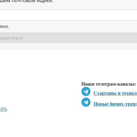
ашем почтовом ящике.
нных.
Перейти в
Перейти в
Д
Наши телеграм-каналы:
Стартапы и технол
Новые бизнес-трен
 6%