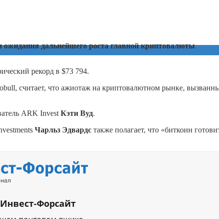
 и ожидания дальнейшего роста главной криптовалюты
ический рекорд в $73 794.
oobull, считает, что ажиотаж на криптовалютном рынке, вызванн
ватель ARK Invest
Кэти Вуд
.
nvestments
Чарльз Эдвардс
также полагает, что «биткоин готови
 Инвест-Форсайт