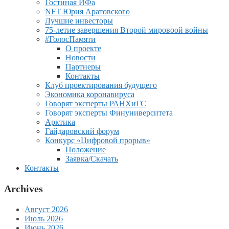
Гостиная ИФа
NFT Юрия Аратовского
Лучшие инвесторы
75-летие завершения Второй мировоой войны
#ГолосПамяти
О проекте
Новости
Партнеры
Контакты
Клуб проектирования будущего
Экономика коронавируса
Говорят эксперты РАНХиГС
Говорят эксперты Финуниверситета
Арктика
Гайдаровский форум
Конкурс «Цифровой прорыв»
Положение
Заявка/Скачать
Контакты
Archives
Август 2026
Июль 2026
Июнь 2026