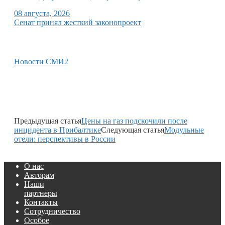
08 августа, 2026
Сенат принял жесткий законопроект
Новости СМИ2
Предыдущая статья
Цены на газ подскочили после
инцидента в Прибалтике
Следующая статья
Модульные
отели: перспективы в России
О нас
Авторам
Наши
партнеры
Контакты
Сотрудничество
Особое