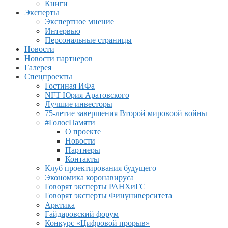
Книги
Эксперты
Экспертное мнение
Интервью
Персональные страницы
Новости
Новости партнеров
Галерея
Спецпроекты
Гостиная ИФа
NFT Юрия Аратовского
Лучшие инвесторы
75-летие завершения Второй мировоой войны
#ГолосПамяти
О проекте
Новости
Партнеры
Контакты
Клуб проектирования будущего
Экономика коронавируса
Говорят эксперты РАНХиГС
Говорят эксперты Финуниверситета
Арктика
Гайдаровский форум
Конкурс «Цифровой прорыв»