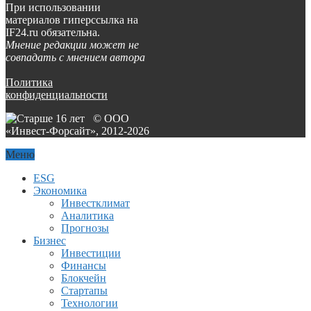
При использовании
материалов гиперссылка на
IF24.ru обязательна.
Мнение редакции может не
совпадать с мнением автора
Политика
конфиденциальности
© ООО
«Инвест-Форсайт», 2012-
2026
Меню
ESG
Экономика
Инвестклимат
Аналитика
Прогнозы
Бизнес
Инвестиции
Финансы
Блокчейн
Стартапы
Технологии