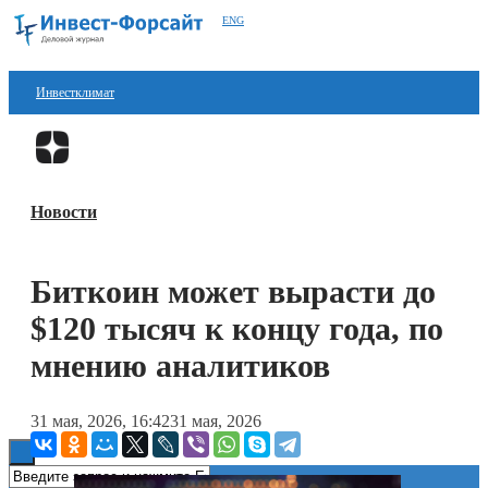
ENG
Инвестклимат
Финансы
Перейти в
Дзен
Инвестиции
Новости
Блокчейн
Стартапы
Биткоин может вырасти до
Технологии
$120 тысяч к концу года, по
ESG
мнению аналитиков
Книги
31 мая, 2026, 16:42
31 мая, 2026