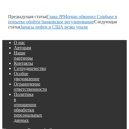
Предыдущая статья
Глава JPMorgan обвинил Coinbase в
попытке обойти банковское регулирование
Следующая
статья
Запасы нефти в США резко упали
О нас
Авторам
Наши
партнеры
Контакты
Сотрудничество
Особое
уведомление
Ограничение
ответственности
Политика
в
отношении
обработки
персональных
данных