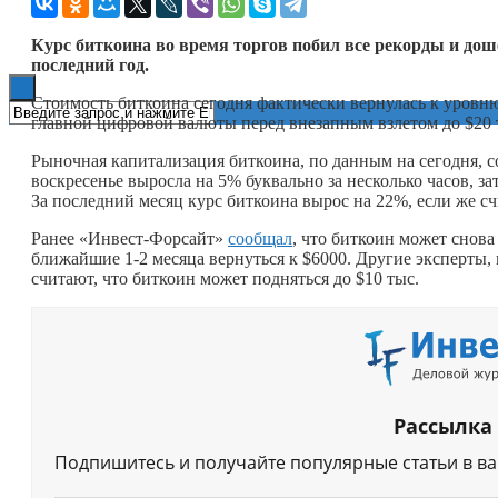
Книги
Курс биткоина во время торгов побил все рекорды и доше
последний год.
Стоимость биткоина сегодня фактически вернулась к уровню
главной цифровой валюты перед внезапным взлетом до $20 
Рыночная капитализация биткоина, по данным на сегодня, с
воскресенье выросла на 5% буквально за несколько часов, за
За последний месяц курс биткоина вырос на 22%, если же счи
Ранее «Инвест-Форсайт»
сообщал
, что биткоин может снова
ближайшие 1-2 месяца вернуться к $6000. Другие эксперты,
считают, что биткоин может подняться до $10 тыс.
Рассылка
Подпишитесь и получайте популярные статьи в в