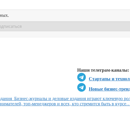
нных.
Перейти в
Перейти в
Д
Наши телеграм-каналы:
Стартапы и технол
Новые бизнес-трен
здания Бизнес-журналы и деловые издания играют ключевую рол
имателей, топ-менеджеров и всех, кто стремится быть в курсе