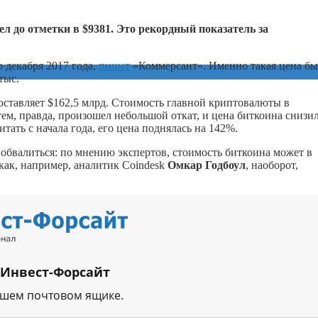
л до отметки в $9381. Это рекордный показатель за
 декабря 2017 года,
пишет
«Коммерсант». Именно такая цена бы
тыс.
оставляет $162,5 млрд. Стоимость главной криптовалюты в
тем, правда, произошел небольшой откат, и цена биткоина снизил
тать с начала года, его цена поднялась на 142%.
 обвалиться: по мнению экспертов, стоимость биткоина может в
 как, например, аналитик Coindesk
Омкар Годбоул
, наоборот,
 Инвест-Форсайт
ашем почтовом ящике.