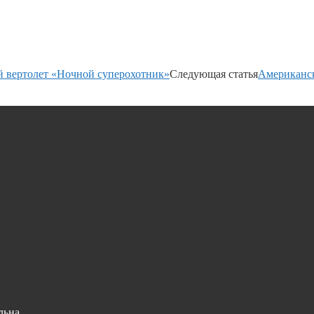
й вертолет «Ночной суперохотник»
Следующая статья
Американск
льна.