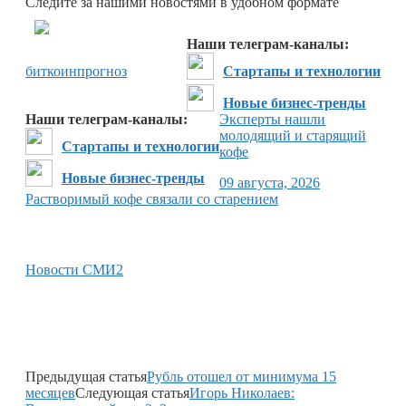
Следите за нашими новостями в удобном формате
Перейти в
Дзен
Наши телеграм-каналы:
биткоин
прогноз
Стартапы и технологии
Новые бизнес-тренды
Наши телеграм-каналы:
Эксперты нашли
молодящий и старящий
Стартапы и технологии
кофе
Новые бизнес-тренды
09 августа, 2026
Растворимый кофе связали со старением
Новости СМИ2
Предыдущая статья
Рубль отошел от минимума 15
месяцев
Следующая статья
Игорь Николаев: