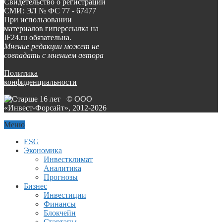
Свидетельство о регистрации
СМИ: ЭЛ № ФС 77 - 67477
При использовании
материалов гиперссылка на
IF24.ru обязательна.
Мнение редакции может не
совпадать с мнением автора
Политика
конфиденциальности
© ООО
«Инвест-Форсайт», 2012-
2026
Меню
ESG
Экономика
Инвестклимат
Аналитика
Прогнозы
Бизнес
Инвестиции
Финансы
Блокчейн
Стартапы