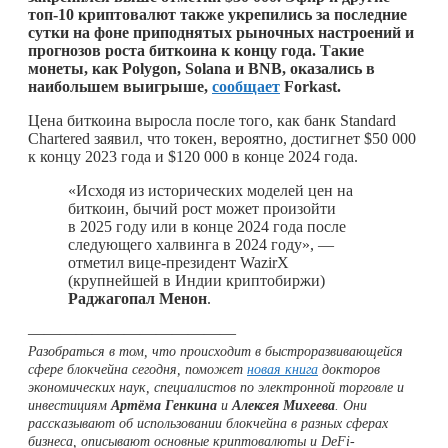
топ-10 криптовалют также укрепились за последние
сутки на фоне приподнятых рыночных настроений и
прогнозов роста биткоина к концу года. Такие
монеты, как Polygon, Solana и BNB, оказались в
наибольшем выигрыше,
сообщает
Forkast.
Цена биткоина выросла после того, как банк Standard
Chartered заявил, что токен, вероятно, достигнет $50 000
к концу 2023 года и $120 000 в конце 2024 года.
«Исходя из исторических моделей цен на
биткоин, бычий рост может произойти
в 2025 году или в конце 2024 года после
следующего халвинга в 2024 году», —
отметил вице-президент WazirX
(крупнейшей в Индии криптобиржи)
Раджагопал Менон
.
—————————————
Разобраться в том, что происходит в быстроразвивающейся
сфере блокчейна сегодня, поможет
новая книга
докторов
экономических наук, специалистов по электронной торговле и
инвестициям
Артёма Генкина
и
Алексея Михеева
. Они
рассказывают об использовании блокчейна в разных сферах
бизнеса, описывают основные криптовалюты и DeFi-