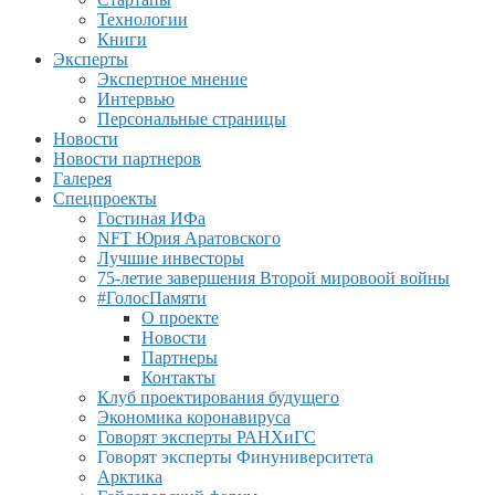
Технологии
Книги
Эксперты
Экспертное мнение
Интервью
Персональные страницы
Новости
Новости партнеров
Галерея
Спецпроекты
Гостиная ИФа
NFT Юрия Аратовского
Лучшие инвесторы
75-летие завершения Второй мировоой войны
#ГолосПамяти
О проекте
Новости
Партнеры
Контакты
Клуб проектирования будущего
Экономика коронавируса
Говорят эксперты РАНХиГС
Говорят эксперты Финуниверситета
Арктика