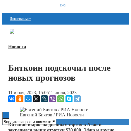
ENG
Инвестклимат
Финансы
Перейти в
Дзен
Инвестиции
Новости
Блокчейн
Биткоин подскочил после
Стартапы
новых прогнозов
Технологии
ESG
11 июля, 2023, 15:05
11 июля, 2023
Книги
Евгений Биятов / РИА Новости
Биткоин вырос на дневных торгах в Азии и
закрепился выше отметки $30 000. Эфир и другие