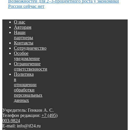
Возможностей для 2–3-процентного роста у экономики
России сейчас нет
О нас
Авторам
Наши
партнеры
Контакты
Сотрудничество
Особое
уведомление
Ограничение
ответственности
Политика
в
отношении
обработки
персональных
данных
Учредитель: Генкин А. С.
Телефон редакции:
+7 (495)
003-9824
E-mail: info@if24.ru