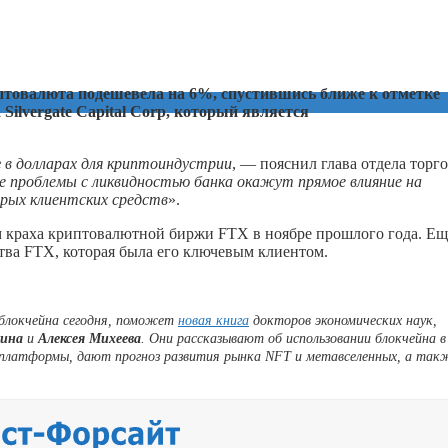
птовалюта подешевела на 6%, спустившись ближе к отметке
Silvergate Capital Corp, который является
уг в долларах для криптоиндустрии
, — пояснил глава отдела торг
 проблемы с ликвидностью банка окажут прямое влияние на
рых клиентских средств
».
ом краха криптовалютной биржи FTX в ноябре прошлого года. Ещ
ства FTX, которая была его ключевым клиентом.
 блокчейна сегодня, поможет
новая книга
докторов экономических наук,
кина
и
Алексея Михеева
. Они рассказывают об использовании блокчейна в
-платформы, дают прогноз развития рынка NFT и метавселенных, а так