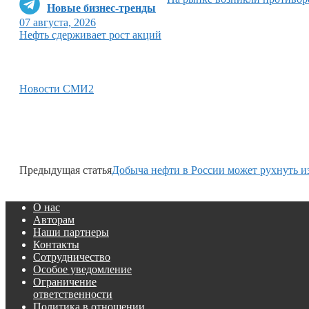
Новые бизнес-тренды
07 августа, 2026
Нефть сдерживает рост акций
Новости СМИ2
Предыдущая статья
Добыча нефти в России может рухнуть из
О нас
Авторам
Наши партнеры
Контакты
Сотрудничество
Особое уведомление
Ограничение
ответственности
Политика в отношении