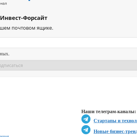
 Инвест-Форсайт
ашем почтовом ящике.
нных.
Перейти в
Перейти в
Д
Наши телеграм-каналы:
Стартапы и технол
Новые бизнес-трен
ечия