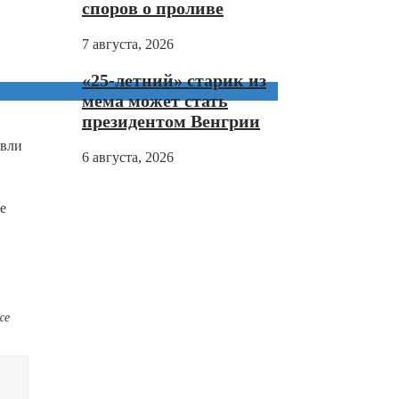
споров о проливе
7 августа, 2026
«25-летний» старик из
мема может стать
президентом Венгрии
овли
6 августа, 2026
е
же