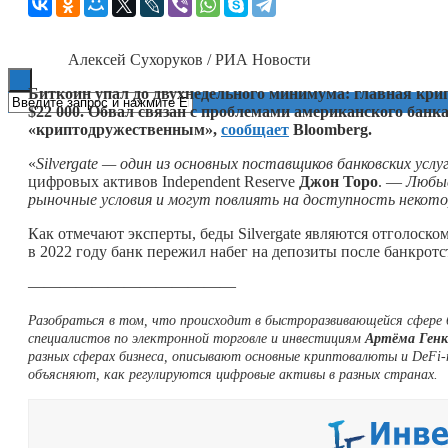
Книги
Алексей Сухоруков / РИА Новости
Биткоин упал до двухнедельного минимума: главная кри
$22 000. Обвал связан с проблемами американского банка 
«криптодружественным»,
сообщает
Bloomberg.
«
Silvergate — один из основных поставщиков банковских усл
цифровых активов Independent Reserve
Джон Торо
. —
Любые
рыночные условия и могут повлиять на доступность некото
Как отмечают эксперты, беды Silvergate являются отголоск
в 2022 году банк пережил набег на депозиты после банкрот
—————————————
Разобраться в том, что происходит в быстроразвивающейся сфере
специалистов по электронной торговле и инвестициям
Артёма Ген
разных сферах бизнеса, описывают основные криптовалюты и DeFi
объясняют, как регулируются цифровые активы в разных странах.