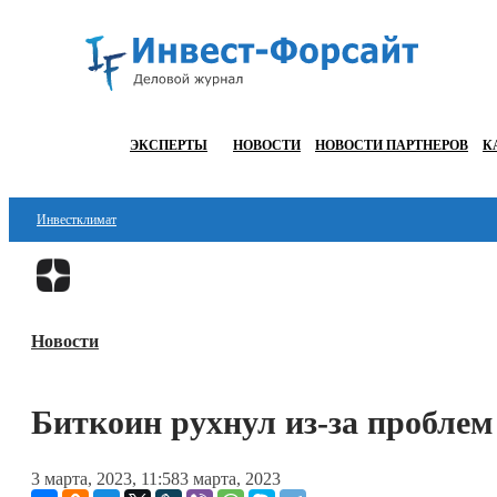
ЭКСПЕРТЫ
НОВОСТИ
НОВОСТИ ПАРТНЕРОВ
К
Инвестклимат
Финансы
Инвестиции
Новости
Блокчейн
Стартапы
Биткоин рухнул из-за проблем
Технологии
3 марта, 2023, 11:58
3 марта, 2023
ESG