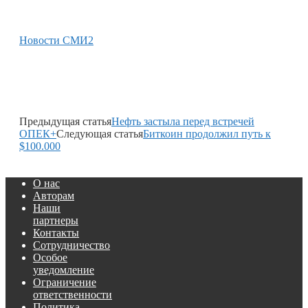
Новости СМИ2
Предыдущая статья
Нефть застыла перед встречей
ОПЕК+
Следующая статья
Биткоин продолжил путь к
$100.000
О нас
Авторам
Наши
партнеры
Контакты
Сотрудничество
Особое
уведомление
Ограничение
ответственности
Политика