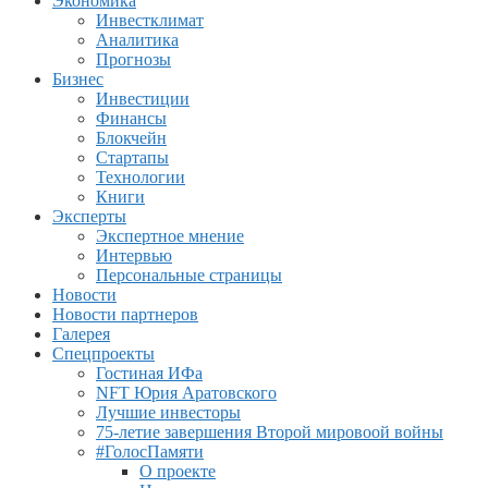
Экономика
Инвестклимат
Аналитика
Прогнозы
Бизнес
Инвестиции
Финансы
Блокчейн
Стартапы
Технологии
Книги
Эксперты
Экспертное мнение
Интервью
Персональные страницы
Новости
Новости партнеров
Галерея
Спецпроекты
Гостиная ИФа
NFT Юрия Аратовского
Лучшие инвесторы
75-летие завершения Второй мировоой войны
#ГолосПамяти
О проекте