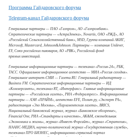
Программа Гайдаровского форума
Telegram-канал Гайдаровского форума
Генеральные партнеры — ПАО «Газпром», АО «Газпромбанк».
Стратегические партнеры — «АстраЗенека», Novartis, ОАО «РЖД», АО
«Российский Сельскохозяйственный банк», MSD, Группа компаний АКИГ,
Microsoft, Mastercard, Johnson&Johnson. Партнеры — компания Unilever,
EY, Союз российских пивоваров, АО «РВК», Российский фонд
прямых инвестиций.
Генеральные информационные партнеры — телеканал «Россия-24», РБК,
ТАСС. Официальное информационное агентство — МИА «Россия сегодня».
Генеральное интернет-СМИ — Газета.RU. Генеральный радиопартнер —
Business FM. Стратегические информационные партнеры — ИД
«Коммерсантъ», телеканал RT, «Интерфакс». Главные информационные
партнеры — «Российская газета», РИА «Федералпресс». Информационные
партнеры — АЭИ «ПРАЙМ», агентство EFE, Полит.ру, «Эксперт РА»,
радиостанция «Эхо Москвы», «Парламентская газета», BRICS,
Национальный банковский журнал, журнал «Банковское обозрение»,
Financial One, РИА «Стандарты и качество», AK&M, еженедельник
«Экономика и жизнь», журнал «Инвест-Форсайт», журнал «Стратегия»,
НААНС-МЕДИА, научно-политический журнал «Государственная служба»,
телеканал ПРО БИЗНЕС, информационно-сервисный портал