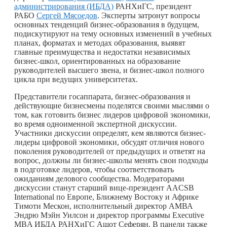
администрирования (ИБДА)
РАНХиГС, президент
РАБО
Сергей Мясоедов
. Эксперты затронут вопросы
основных тенденций бизнес-образования в будущем,
подискутируют на тему основных изменений в учебных
планах, форматах и методах образования, выявят
главные преимущества и недостатки независимых
бизнес-школ, ориентированных на образование
руководителей высшего звена, и бизнес-школ полного
цикла при ведущих университетах.
Представители госаппарата, бизнес-образования и
действующие бизнесмены поделятся своими мыслями о
том, как готовить бизнес лидеров цифровой экономики,
во время одноименной экспертной дискуссии.
Участники дискуссии определят, кем являются бизнес-
лидеры цифровой экономики, обсудят отличия нового
поколения руководителей от предыдущих и ответят на
вопрос, должны ли бизнес-школы менять свои подходы
в подготовке лидеров, чтобы соответствовать
ожиданиям делового сообщества. Модераторами
дискуссии станут старший вице-президент AACSB
International по Европе, Ближнему Востоку и Африке
Тимоти Мескон, исполнительный директор AМВА
Эндрю Мэйн Уилсон и директор программы Executive
MBA ИБДА РАНХиГС Ашот Сеферян. В панели также