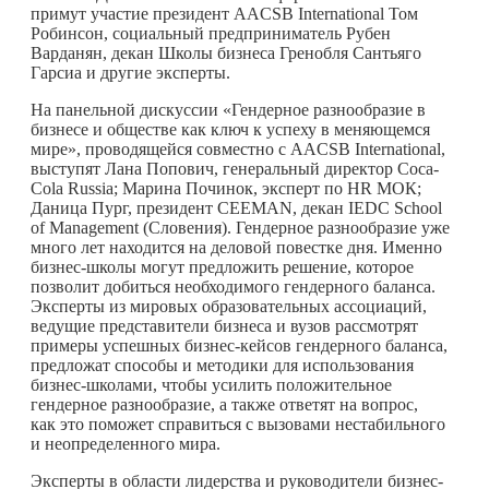
примут участие президент AACSB International Том
Робинсон, социальный предприниматель Рубен
Варданян, декан Школы бизнеса Гренобля Сантьяго
Гарсиа и другие эксперты.
На панельной дискуссии «Гендерное разнообразие в
бизнесе и обществе как ключ к успеху в меняющемся
мире», проводящейся совместно с AACSB International,
выступят Лана Попович, генеральный директор Coca-
Cola Russia; Марина Починок, эксперт по HR МОК;
Даница Пург, президент CEEMAN, декан IEDC School
of Management (Словения). Гендерное разнообразие уже
много лет находится на деловой повестке дня. Именно
бизнес-школы могут предложить решение, которое
позволит добиться необходимого гендерного баланса.
Эксперты из мировых образовательных ассоциаций,
ведущие представители бизнеса и вузов рассмотрят
примеры успешных бизнес-кейсов гендерного баланса,
предложат способы и методики для использования
бизнес-школами, чтобы усилить положительное
гендерное разнообразие, а также ответят на вопрос,
как это поможет справиться с вызовами нестабильного
и неопределенного мира.
Эксперты в области лидерства и руководители бизнес-