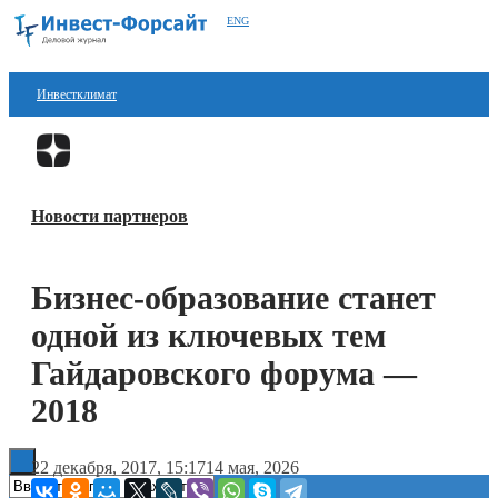
ENG
Инвестклимат
Финансы
Перейти в
Дзен
Инвестиции
Новости партнеров
Блокчейн
Стартапы
Бизнес-образование станет
Технологии
одной из ключевых тем
ESG
Гайдаровского форума —
2018
Книги
22 декабря, 2017, 15:17
14 мая, 2026