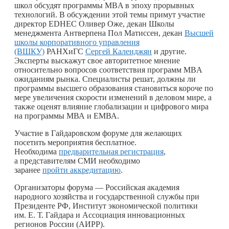
школ обсудят программы MBA в эпоху прорывных
технологий. В обсуждении этой темы примут участие
директор EDHEC Оливер Оже, декан Школы
менеджмента Антверпена Пол Матиссен, декан
Высшей
школы корпоративного управления
(ВШКУ)
РАНХиГС
Сергей Календжян
и другие.
Эксперты выскажут свое авторитетное мнение
относительно вопросов соответствия программ MBA
ожиданиям рынка. Специалисты решат, должны ли
программы высшего образования становиться короче по
мере увеличения скорости изменений в деловом мире, а
также оценят влияние глобализации и цифрового мира
на программы МВА и ЕМВА.
Участие в Гайдаровском форуме для желающих
посетить мероприятия бесплатное.
Необходима
предварительная регистрация
,
а представителям СМИ необходимо
заранее
пройти аккредитацию
.
Организаторы форума — Российская академия
народного хозяйства и государственной службы при
Президенте РФ, Институт экономической политики
им. Е. Т. Гайдара и Ассоциация инновационных
регионов России (АИРР).