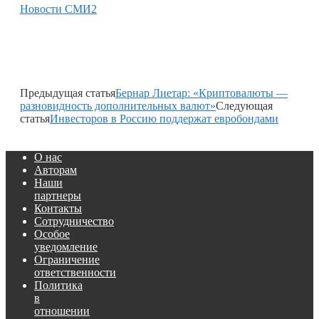
Новости СМИ2
Предыдущая статья
Бернар Лиетар: «Криптовалюты —
разновидность дополнительных валют»
Следующая
статья
Инвесторов в Россию поддержат евробондами
О нас
Авторам
Наши
партнеры
Контакты
Сотрудничество
Особое
уведомление
Ограничение
ответственности
Политика
в
отношении