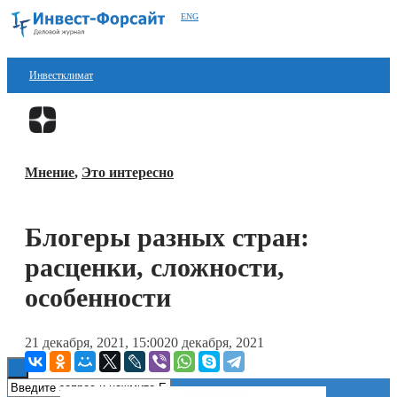
ENG
Инвестклимат
Финансы
Перейти в
Дзен
Инвестиции
Мнение
,
Это интересно
Блокчейн
Стартапы
Блогеры разных стран:
Технологии
расценки, сложности,
ESG
особенности
Книги
21 декабря, 2021, 15:00
20 декабря, 2021