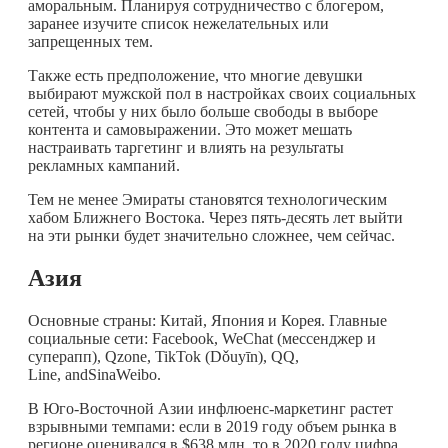
аморальным. Планируя сотрудничество с блогером,
заранее изучите список нежелательных или
запрещенных тем.
Также есть предположение, что многие девушки
выбирают мужской пол в настройках своих социальных
сетей, чтобы у них было больше свободы в выборе
контента и самовыражении. Это может мешать
настраивать таргетинг и влиять на результаты
рекламных кампаний.
Тем не менее Эмираты становятся технологическим
хабом Ближнего Востока. Через пять-десять лет выйти
на эти рынки будет значительно сложнее, чем сейчас.
Азия
Основные страны: Китай, Япония и Корея. Главные
социальные сети: Facebook, WeСhat (мессенджер и
суперапп), Qzone, TikTok (Dǒuyīn), QQ,
Line, andSinaWeibo.
В Юго-Восточной Азии инфлюенс-маркетинг растет
взрывными темпами: если в 2019 году объем рынка в
регионе оценивался в $638 млн, то в 2020 году цифра