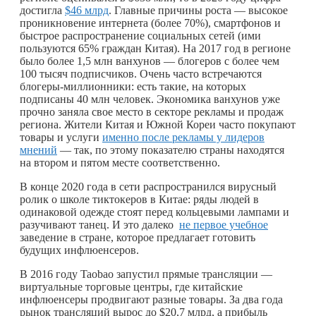
достигла
$46 млрд
. Главные причины роста — высокое
проникновение интернета (более 70%), смартфонов и
быстрое распространение социальных сетей (ими
пользуются 65% граждан Китая). На 2017 год в регионе
было более 1,5 млн ванхунов — блогеров с более чем
100 тысяч подписчиков. Очень часто встречаются
блогеры-миллионники: есть такие, на которых
подписаны 40 млн человек. Экономика ванхунов уже
прочно заняла свое место в секторе рекламы и продаж
региона. Жители Китая и Южной Кореи часто покупают
товары и услуги
именно после рекламы у лидеров
мнений
— так, по этому показателю страны находятся
на втором и пятом месте соответственно.
В конце 2020 года в сети распространился вирусный
ролик о школе тиктокеров в Китае: ряды людей в
одинаковой одежде стоят перед кольцевыми лампами и
разучивают танец. И это далеко
не первое учебное
заведение в стране, которое предлагает готовить
будущих инфлюенсеров.
В 2016 году Taobao запустил прямые трансляции —
виртуальные торговые центры, где китайские
инфлюенсеры продвигают разные товары. За два года
рынок трансляций вырос до $20,7 млрд, а прибыль