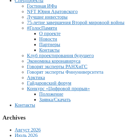
Спецпроекты
Гостиная ИФа
NFT Юрия Аратовского
Лучшие инвесторы
75-летие завершения Второй мировоой войны
#ГолосПамяти
О проекте
Новости
Партнеры
Контакты
Клуб проектирования будущего
Экономика коронавируса
Говорят эксперты РАНХиГС
Говорят эксперты Финуниверситета
Арктика
Гайдаровский форум
Конкурс «Цифровой прорыв»
Положение
Заявка/Скачать
Контакты
Archives
Август 2026
Июль 2026