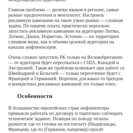
Главная проблема — десятки языков в регионе, самые
разные предпочтения и менталитет. Настроить
рекламную кампанию на такие узкие рынки — сложная
задача. По нашему опыту, практически нереально
запустить рекламную кампанию на аудиторию Литвы,
Латвии, Дании, Норвегии, Эстонии — их территории
слишком малы, как и объемы целевой аудитории на
каналах инфлюенсеров.
Очень сложно запустить РК только на Великобританию
— ее аудитория будет пересекаться с США, Канадой и
Австралией. Такая же проблема возникает при работе со
Швейцарией и Бельгией — только пересечение будет с
Францией и Германией. Впрочем, для
каких-то
брендов
и конкретных рекламных кампаний это только плюс.
Особенности
В большинстве европейских стран инфлюенсеры
привыкли работать по договору и тщательно соблюдать
техническое задание. Позиция по поводу оплаты
разнится:
где-то
готовы на постоплату (Нидерланды,
Франция),
где-то
(Германия, например) просят