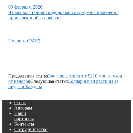
09 февраля, 2026
Чтобы восстановить здоровый сон, нужны изменения
привычек и образа жизни
Новости СМИ2
Предыдущая статья
Блогерша заплатит $210 млн за уход
от налогов
Следующая статья
Доллар начал расти из-за
неудачи Байдена
О нас
Авторам
Наши
партнеры
Контакты
Сотрудничество