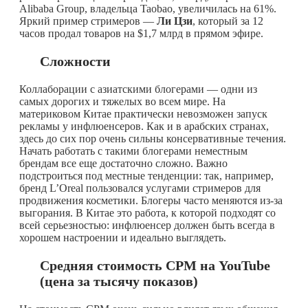
Alibaba Group, владельца Taobao, увеличилась на 61%.
Яркий пример стримеров —
Ли Цзи
, который за 12
часов продал товаров на $1,7 млрд в прямом эфире.
Сложности
Коллаборации с азиатскими блогерами — одни из
самых дорогих и тяжелых во всем мире. На
материковом Китае практически невозможен запуск
рекламы у инфлюенсеров. Как и в арабских странах,
здесь до сих пор очень сильны консервативные течения.
Начать работать с такими блогерами неместным
брендам все еще достаточно сложно. Важно
подстроиться под местные тенденции: так, например,
бренд L’Oreal пользовался услугами стримеров для
продвижения косметики. Блогеры часто меняются из-за
выгорания. В Китае это работа, к которой подходят со
всей серьезностью: инфлюенсер должен быть всегда в
хорошем настроении и идеально выглядеть.
Средняя стоимость CPM на YouTube
(цена за тысячу показов)