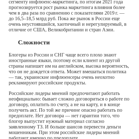
сегменту инфлюенс-маркетинга, по итогам 2021 года
прогнозируется рост рынка маркетинга влияния более
чем в два раза по сравнению с показателями
2019 г.
—
до 16,5–18,5 млрд руб. Пока же рынок в России еще
очень неустоявшийся, хаотичный и нерегулируемый, в
отличие от США, Великобритании и стран Азии.
Сложности
Блогеры из России и СНГ чаще всего плохо знают
иностранные языки, поэтому если клиент из другой
страны напишет им на английском, высока вероятность,
что он не дождется ответа. Может вмешаться политика
— так, украинские инфлюенсеры очень неохотно
рекламируют российские продукты.
Российские лидеры мнений предпочитают работать
неофициально: бывает сложно договориться о работе по
договору, оплатить по счету, а не на карту, и в конце
получить акт. По той же причине опасно работать по
предоплате. Нет договора — нет гарантии того, что
блогер выпустит нужный материал согласно
заявленному ТЗ. И больше шансов перевести деньги
мошенникам. При этом российские лидеры мнений
работают именно по предоплате.