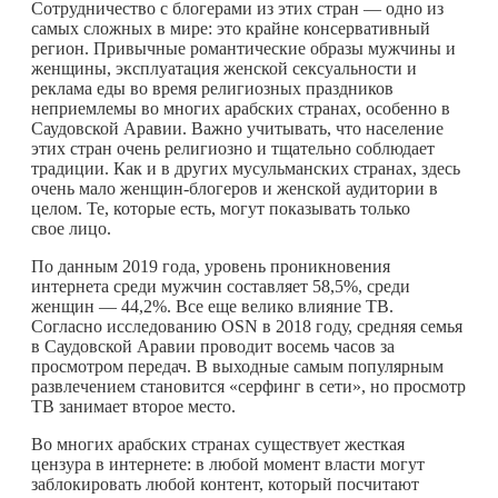
Сотрудничество с блогерами из этих стран — одно из
самых сложных в мире: это крайне консервативный
регион. Привычные романтические образы мужчины и
женщины, эксплуатация женской сексуальности и
реклама еды во время религиозных праздников
неприемлемы во многих арабских странах, особенно в
Саудовской Аравии. Важно учитывать, что население
этих стран очень религиозно и тщательно соблюдает
традиции. Как и в других мусульманских странах, здесь
очень мало женщин-блогеров и женской аудитории в
целом. Те, которые есть, могут показывать только
свое лицо.
По данным 2019 года, уровень проникновения
интернета среди мужчин составляет 58,5%, среди
женщин — 44,2%. Все еще велико влияние ТВ.
Согласно исследованию OSN в 2018 году, средняя семья
в Саудовской Аравии проводит восемь часов за
просмотром передач. В выходные самым популярным
развлечением становится «серфинг в сети», но просмотр
ТВ занимает второе место.
Во многих арабских странах существует жесткая
цензура в интернете: в любой момент власти могут
заблокировать любой контент, который посчитают