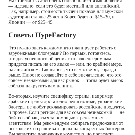
На стоимость CPM очень сильно влияет язык общения
— идеально, если это будет местный или английский.
Так, например, стоимость тысячи показов для мужской
аудитории старше 25 лет в Корее будет от $15–30, в
Японии — от $25–45.
Советы HypeFactory
Что нужно знать каждому, кто планирует работать с
зарубежными блогерами? Во-первых, готовьтесь,
что для успешного общения с инфлюенсером вам
придется писать на его языке — или, по крайней мере,
на английском. Так шансы, что вам ответят, гораздо
выше. Плюс не создавайте о себе впечатление, что это
совсем незнакомый для вас рынок — тогда будет высок
соблазн накрутить вам ценник.
Во-вторых, изучите специфику страны, например:
арабские страны достаточно религиозные, украинские
блогеры не любят рекламировать российские продукты,
и прочее. Если регион для вас совсем незнакомый — не
бойтесь обращаться за помощью к рекламным
агентствам. Мы рекомендуем собирать предложения от
нескольких и сравнивать цены на конкретных блогеров.
Вы заплатите подрядчику комиссию, но проведете