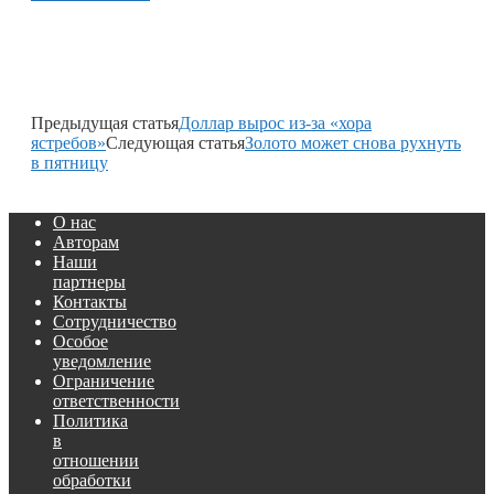
Предыдущая статья
Доллар вырос из-за «хора
ястребов»
Следующая статья
Золото может снова рухнуть
в пятницу
О нас
Авторам
Наши
партнеры
Контакты
Сотрудничество
Особое
уведомление
Ограничение
ответственности
Политика
в
отношении
обработки