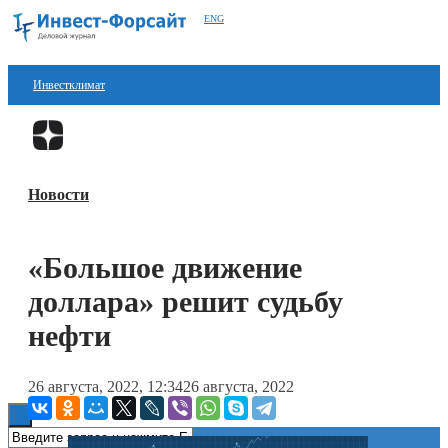
ENG
Инвестклимат
Финансы
Перейти в
Дзен
Инвестиции
Новости
Блокчейн
Стартапы
«Большое движение
Технологии
доллара» решит судьбу
ESG
нефти
Книги
26 августа, 2022, 12:34
26 августа, 2022