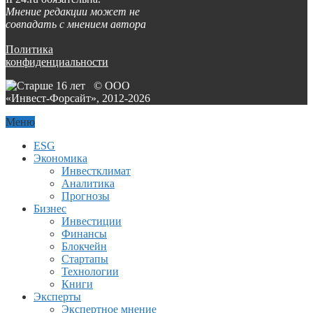
Мнение редакции может не
совпадать с мнением автора
Политика
конфиденциальности
© ООО
«Инвест-Форсайт», 2012-
2026
Меню
ESG
Экономика
Инвестклимат
Аналитика
Прогнозы
Бизнес
Инвестиции
Финансы
Блокчейн
Стартапы
Технологии
Книги
Эксперты
Экспертное мнение