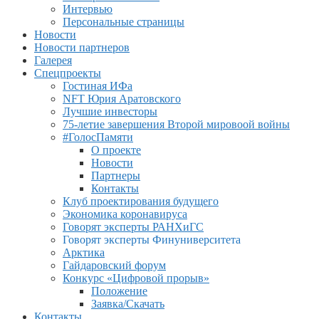
Интервью
Персональные страницы
Новости
Новости партнеров
Галерея
Спецпроекты
Гостиная ИФа
NFT Юрия Аратовского
Лучшие инвесторы
75-летие завершения Второй мировоой войны
#ГолосПамяти
О проекте
Новости
Партнеры
Контакты
Клуб проектирования будущего
Экономика коронавируса
Говорят эксперты РАНХиГС
Говорят эксперты Финуниверситета
Арктика
Гайдаровский форум
Конкурс «Цифровой прорыв»
Положение
Заявка/Скачать
Контакты