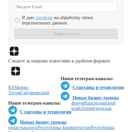
Я даю
согласие
на обработку своих
персональных данных.
Перейти в
Дзен
Следите за нашими новостями в удобном формате
Перейти в
Дзен
Наши телеграм-каналы:
RSS
Борис
Стартапы и технологии
Титов
Гайдаровский
Новые бизнес-тренды
Наши телеграм-каналы:
форум
Краснодарский
край
Ленинградская
Стартапы и технологии
Новые бизнес-тренды
область
налоги
Республика Башкортостан
Республика