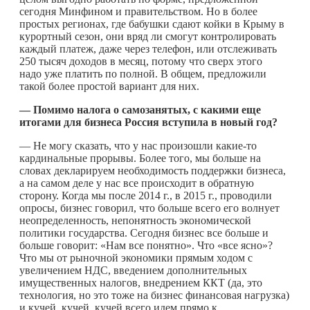
сегодня Минфином и правительством. Но в более
простых регионах, где бабушки сдают койки в Крыму в
курортный сезон, они вряд ли смогут контролировать
каждый платеж, даже через телефон, или отслеживать
250 тысяч доходов в месяц, потому что сверх этого
надо уже платить по полной. В общем, предложили
такой более простой вариант для них.
— Помимо налога о самозанятых, с какими еще
итогами для бизнеса Россия вступила в новый год?
— Не могу сказать, что у нас произошли
какие-то
кардинальные прорывы. Более того, мы больше на
словах декларируем необходимость поддержки бизнеса,
а на самом деле у нас все происходит в обратную
сторону. Когда мы после 2014 г., в 2015 г., проводили
опросы, бизнес говорил, что больше всего его волнует
неопределенность, непонятность экономической
политики государства. Сегодня бизнес все больше и
больше говорит: «Нам все понятно». Что «все ясно»?
Что мы от рыночной экономики прямым ходом с
увеличением НДС, введением дополнительных
имущественных налогов, внедрением ККТ (да, это
технология, но это тоже на бизнес финансовая нагрузка)
и кучей, кучей, кучей всего идем прямо к