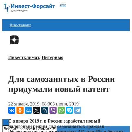
ENG
Инвестклимат
Финансы
Перейти в
Дзен
Инвестиции
Инвестклимат
,
Интервью
Блокчейн
Стартапы
Для самозанятых в России
Технологии
придумали новый патент
ESG
22 января, 2019, 08:30
3 июня, 2019
Книги
С января
2019 г.
в России заработал новый
налоговый режим для самозанятых граждан —
последним предстоит отчислять 4% или 6% в бюджет