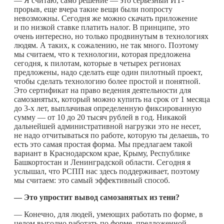
— Я считаю, само решение — это серьезный ИТ-
прорыв, еще вчера такие вещи были попросту
невозможны. Сегодня же можно скачать приложение
и по низкой ставке платить налог. В принципе, это
очень интересно, но только продвинутым в технологиях
людям. А таких, к сожалению, не так много. Поэтому
мы считаем, что к технологии, которая предложена
сегодня, к пилотам, которые в четырех регионах
предложены, надо сделать еще один пилотный проект,
чтобы сделать технологию более простой и понятной.
Это сертификат на право ведения деятельности для
самозанятых, который можно купить на срок от 1 месяца
до 3-х лет, выплачивая определенную фиксированную
сумму — от 10 до 20 тысяч рублей в год. Никакой
дальнейшей административной нагрузки это не несет,
не надо отчитываться по работе, которую ты делаешь, то
есть это самая простая форма. Мы предлагаем такой
вариант в Краснодарском крае, Крыму, Республике
Башкортостан и Ленинградской области. Сегодня я
услышал, что РСПП нас здесь поддерживает, поэтому
мы считаем: это самый эффективный способ.
— Это упростит вывод самозанятых из тени?
— Конечно, для людей, умеющих работать по форме, в
целом выгодно работать по форме, предложенной