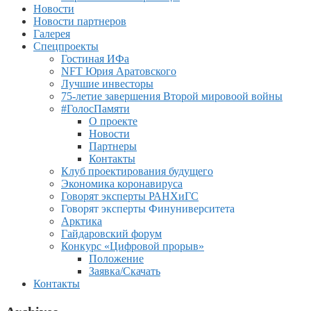
Новости
Новости партнеров
Галерея
Спецпроекты
Гостиная ИФа
NFT Юрия Аратовского
Лучшие инвесторы
75-летие завершения Второй мировоой войны
#ГолосПамяти
О проекте
Новости
Партнеры
Контакты
Клуб проектирования будущего
Экономика коронавируса
Говорят эксперты РАНХиГС
Говорят эксперты Финуниверситета
Арктика
Гайдаровский форум
Конкурс «Цифровой прорыв»
Положение
Заявка/Скачать
Контакты