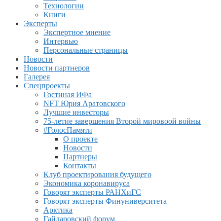
Технологии
Книги
Эксперты
Экспертное мнение
Интервью
Персональные страницы
Новости
Новости партнеров
Галерея
Спецпроекты
Гостиная ИФа
NFT Юрия Аратовского
Лучшие инвесторы
75-летие завершения Второй мировоой войны
#ГолосПамяти
О проекте
Новости
Партнеры
Контакты
Клуб проектирования будущего
Экономика коронавируса
Говорят эксперты РАНХиГС
Говорят эксперты Финуниверситета
Арктика
Гайдаровский форум