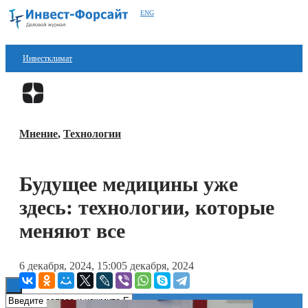
ENG
Инвестклимат
Финансы
Перейти в
Дзен
Инвестиции
Мнение
,
Технологии
Блокчейн
Стартапы
Будущее медицины уже
Технологии
здесь: технологии, которые
ESG
меняют все
Книги
6 декабря, 2024, 15:00
5 декабря, 2024