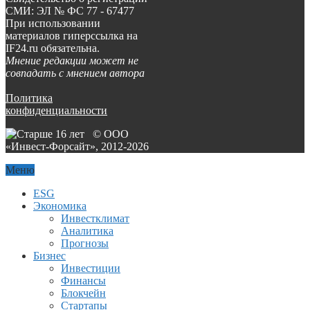
СМИ: ЭЛ № ФС 77 - 67477
При использовании
материалов гиперссылка на
IF24.ru обязательна.
Мнение редакции может не
совпадать с мнением автора
Политика
конфиденциальности
© ООО
«Инвест-Форсайт», 2012-
2026
Меню
ESG
Экономика
Инвестклимат
Аналитика
Прогнозы
Бизнес
Инвестиции
Финансы
Блокчейн
Стартапы