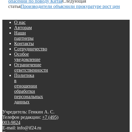
опасений по поводу Китая
Следующая
статья
Производители объяснили прокуратуре рост цен
О нас
Авторам
Наши
партнеры
Контакты
Сотрудничество
Особое
уведомление
Ограничение
ответственности
Политика
в
отношении
обработки
персональных
данных
Учредитель: Генкин А. С.
Телефон редакции:
+7 (495)
003-9824
E-mail: info@if24.ru