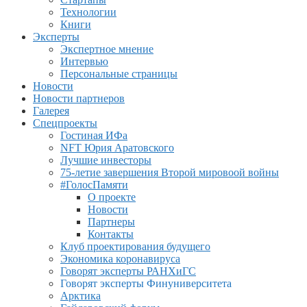
Технологии
Книги
Эксперты
Экспертное мнение
Интервью
Персональные страницы
Новости
Новости партнеров
Галерея
Спецпроекты
Гостиная ИФа
NFT Юрия Аратовского
Лучшие инвесторы
75-летие завершения Второй мировоой войны
#ГолосПамяти
О проекте
Новости
Партнеры
Контакты
Клуб проектирования будущего
Экономика коронавируса
Говорят эксперты РАНХиГС
Говорят эксперты Финуниверситета
Арктика