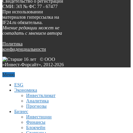
Свидетельство о регистрации
СМИ: ЭЛ № ФС 77 - 67477
При использовании
материалов гиперссылка на
IF24.ru обязательна.
Мнение редакции может не
совпадать с мнением автора
Политика
конфиденциальности
© ООО
«Инвест-Форсайт», 2012-
2026
Меню
ESG
Экономика
Инвестклимат
Аналитика
Прогнозы
Бизнес
Инвестиции
Финансы
Блокчейн
Стартапы