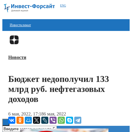
ENG
Инвестклимат
Финансы
Перейти в
Дзен
Инвестиции
Новости
Блокчейн
Стартапы
Бюджет недополучил 133
Технологии
млрд руб. нефтегазовых
ESG
доходов
Книги
6 мая, 2022, 17:18
6 мая, 2022