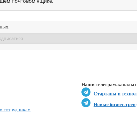
ашем почтовом ящике.
нных.
Перейти в
Перейти в
Д
Наши телеграм-каналы:
Стартапы и технол
Новые бизнес-трен
ым сотрудникам