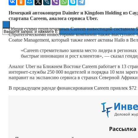
Книги
Немецкий автоконцерн Daimler и Kingdom Holding из Са
стартапа Careem, аналога сервиса Uber.
Общая сумма привлеченных Careem инвестиций составила $5
Стратегическими инвесторами компании также выступают т
Coatue Management, который также имеет активы Hailo в Вел
«Careem стремительно заняла место лидера в региона
быстрые инновации и рост клиентов», — сказал гендир
Аналог Uber на Ближнем Востоке Careem работает в 13 стра
интернет-службы 250 000 водителей и порядка 10 млн заре
направит на экспансию сервиса в странах Северной Африки
В предыдущем раунде финансирования Careem привлек $72 
Рассылка