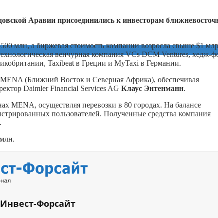
удовской Аравии присоединились к инвесторам ближневосточ
00 млн, а биржевая стоимость компании возросла свыше $1 млр
ехнологическая венчурная компания VCs DCM Ventures, хедж-ф
икобритании, Taxibeat в Греции и MyTaxi в Германии.
х MENA (Ближний Восток и Северная Африка), обеспечивая
ектор Daimler Financial Services AG
Клаус Энтенманн
.
нах MENA, осуществляя перевозки в 80 городах. На балансе
гистрированных пользователей. Полученные средства компания
.
млн.
 Инвест-Форсайт