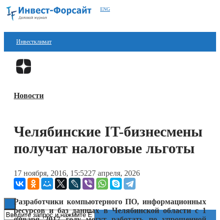
ENG
Инвестклимат
Финансы
Перейти в
Дзен
Инвестиции
Новости
Блокчейн
Стартапы
Челябинские IT-бизнесмены
Технологии
получат налоговые льготы
ESG
17 ноября, 2016, 15:52
27 апреля, 2026
Книги
Разработчики компьютерного ПО, информационных
ресурсов и баз данных в Челябинской области с 1
января 2017 году могут работать по упрощенной