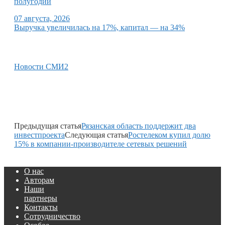
полугодии
07 августа, 2026
Выручка увеличилась на 17%, капитал — на 34%
Новости СМИ2
Предыдущая статья
Рязанская область поддержит два
инвестпроекта
Следующая статья
Ростелеком купил долю
15% в компании-производителе сетевых решений
О нас
Авторам
Наши
партнеры
Контакты
Сотрудничество