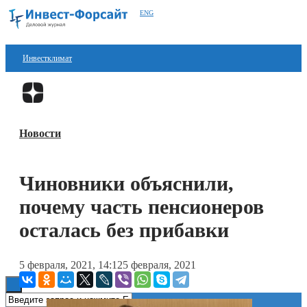
ENG
Инвестклимат
Финансы
Перейти в
Дзен
Инвестиции
Новости
Блокчейн
Стартапы
Чиновники объяснили,
Технологии
почему часть пенсионеров
ESG
осталась без прибавки
Книги
5 февраля, 2021, 14:12
5 февраля, 2021