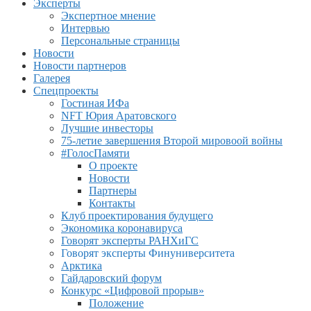
Эксперты
Экспертное мнение
Интервью
Персональные страницы
Новости
Новости партнеров
Галерея
Спецпроекты
Гостиная ИФа
NFT Юрия Аратовского
Лучшие инвесторы
75-летие завершения Второй мировоой войны
#ГолосПамяти
О проекте
Новости
Партнеры
Контакты
Клуб проектирования будущего
Экономика коронавируса
Говорят эксперты РАНХиГС
Говорят эксперты Финуниверситета
Арктика
Гайдаровский форум
Конкурс «Цифровой прорыв»
Положение