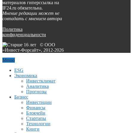
материалов гиперссылка на
IF24.ru обязательна.
Мнение редакции может не
совпадать с мнением автора
Политика
конфиденциальности
© ООО
«Инвест-Форсайт», 2012-
2026
Меню
ESG
Экономика
Инвестклимат
Аналитика
Прогнозы
Бизнес
Инвестиции
Финансы
Блокчейн
Стартапы
Технологии
Книги