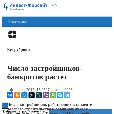
ENG
Инвестклимат
Финансы
Перейти в
Дзен
Инвестиции
Без рубрики
Блокчейн
Стартапы
Число застройщиков-
Технологии
банкротов растет
ESG
1 февраля, 2017, 15:25
27 апреля, 2026
Книги
Число застройщиков, работающих в сегменте
долевого строительства и объявивших себя
банкротами, растет. Только в 2016 году цифра