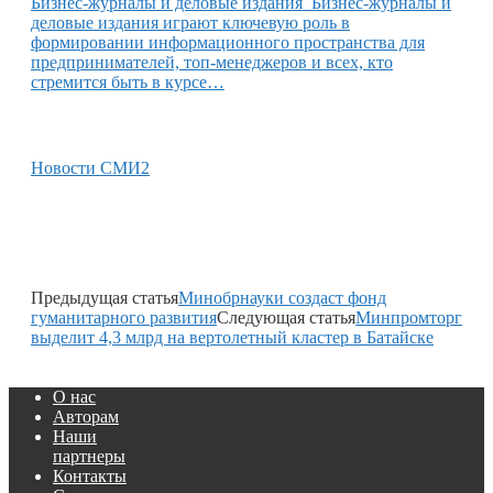
Бизнес-журналы и деловые издания Бизнес-журналы и
деловые издания играют ключевую роль в
формировании информационного пространства для
предпринимателей, топ-менеджеров и всех, кто
стремится быть в курсе…
Новости СМИ2
Предыдущая статья
Минобрнауки создаст фонд
гуманитарного развития
Следующая статья
Минпромторг
выделит 4,3 млрд на вертолетный кластер в Батайске
О нас
Авторам
Наши
партнеры
Контакты