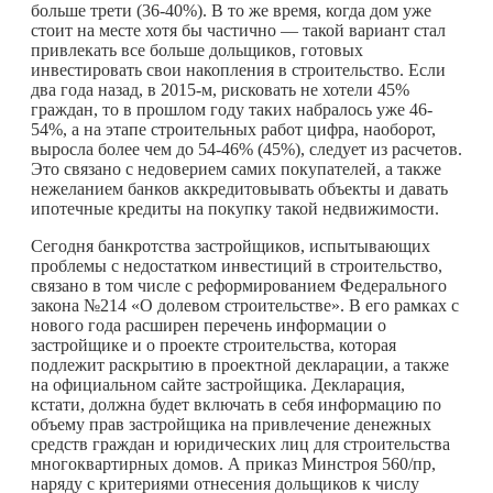
больше трети (36-40%). В то же время, когда дом уже
стоит на месте хотя бы частично — такой вариант стал
привлекать все больше дольщиков, готовых
инвестировать свои накопления в строительство. Если
два года назад, в 2015-м, рисковать не хотели 45%
граждан, то в прошлом году таких набралось уже 46-
54%, а на этапе строительных работ цифра, наоборот,
выросла более чем до 54-46% (45%), следует из расчетов.
Это связано с недоверием самих покупателей, а также
нежеланием банков аккредитовывать объекты и давать
ипотечные кредиты на покупку такой недвижимости.
Сегодня банкротства застройщиков, испытывающих
проблемы с недостатком инвестиций в строительство,
связано в том числе с реформированием Федерального
закона №214 «О долевом строительстве». В его рамках с
нового года расширен перечень информации о
застройщике и о проекте строительства, которая
подлежит раскрытию в проектной декларации, а также
на официальном сайте застройщика. Декларация,
кстати, должна будет включать в себя информацию по
объему прав застройщика на привлечение денежных
средств граждан и юридических лиц для строительства
многоквартирных домов. А приказ Минстроя 560/пр,
наряду с критериями отнесения дольщиков к числу