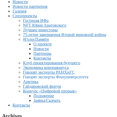
Новости
Новости партнеров
Галерея
Спецпроекты
Гостиная ИФа
NFT Юрия Аратовского
Лучшие инвесторы
75-летие завершения Второй мировоой войны
#ГолосПамяти
О проекте
Новости
Партнеры
Контакты
Клуб проектирования будущего
Экономика коронавируса
Говорят эксперты РАНХиГС
Говорят эксперты Финуниверситета
Арктика
Гайдаровский форум
Конкурс «Цифровой прорыв»
Положение
Заявка/Скачать
Контакты
Archives