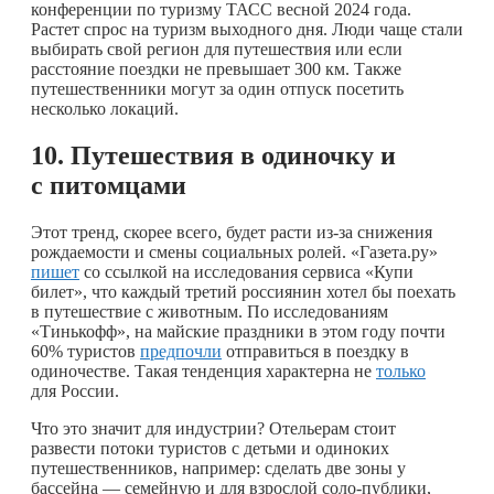
конференции по туризму ТАСС весной 2024 года.
Растет спрос на туризм выходного дня. Люди чаще стали
выбирать свой регион для путешествия или если
расстояние поездки не превышает 300 км. Также
путешественники могут за один отпуск посетить
несколько локаций.
10. Путешествия в одиночку и
с питомцами
Этот тренд, скорее всего, будет расти из-за снижения
рождаемости и смены социальных ролей. «Газета.ру»
пишет
со ссылкой на исследования сервиса «Купи
билет», что каждый третий россиянин хотел бы поехать
в путешествие с животным. По исследованиям
«Тинькофф», на майские праздники в этом году почти
60% туристов
предпочли
отправиться в поездку в
одиночестве. Такая тенденция характерна не
только
для России.
Что это значит для индустрии? Отельерам стоит
развести потоки туристов с детьми и одиноких
путешественников, например: сделать две зоны у
бассейна — семейную и для взрослой соло-публики,