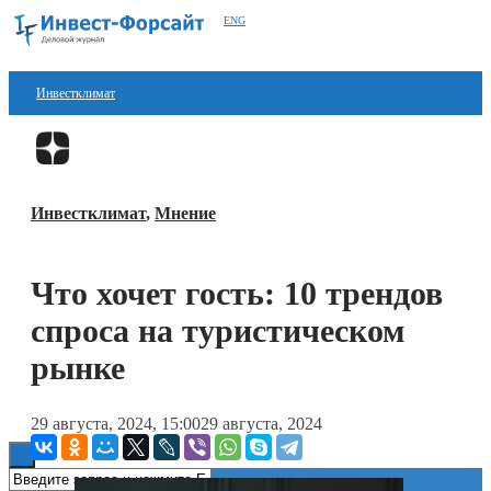
ENG
Инвестклимат
Финансы
Перейти в
Дзен
Инвестиции
Инвестклимат
,
Мнение
Блокчейн
Стартапы
Что хочет гость: 10 трендов
Технологии
спроса на туристическом
ESG
рынке
Книги
29 августа, 2024, 15:00
29 августа, 2024