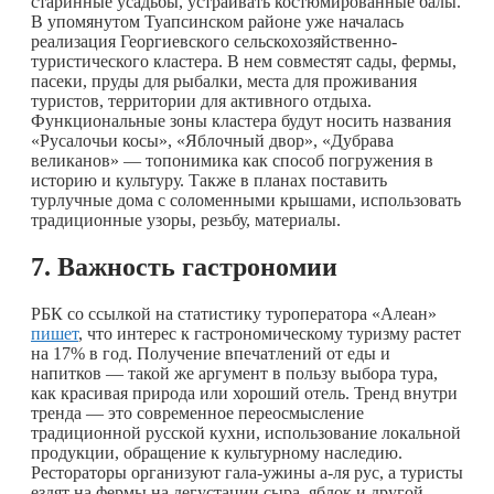
старинные усадьбы, устраивать костюмированные балы.
В упомянутом Туапсинском районе уже началась
реализация Георгиевского сельскохозяйственно-
туристического кластера. В нем совместят сады, фермы,
пасеки, пруды для рыбалки, места для проживания
туристов, территории для активного отдыха.
Функциональные зоны кластера будут носить названия
«Русалочьи косы», «Яблочный двор», «Дубрава
великанов» — топонимика как способ погружения в
историю и культуру. Также в планах поставить
турлучные дома с соломенными крышами, использовать
традиционные узоры, резьбу, материалы.
7. Важность гастрономии
РБК со ссылкой на статистику туроператора «Алеан»
пишет
, что интерес к гастрономическому туризму растет
на 17% в год. Получение впечатлений от еды и
напитков — такой же аргумент в пользу выбора тура,
как красивая природа или хороший отель. Тренд внутри
тренда — это современное переосмысление
традиционной русской кухни, использование локальной
продукции, обращение к культурному наследию.
Рестораторы организуют гала-ужины а-ля рус, а туристы
ездят на фермы на дегустации сыра, яблок и другой