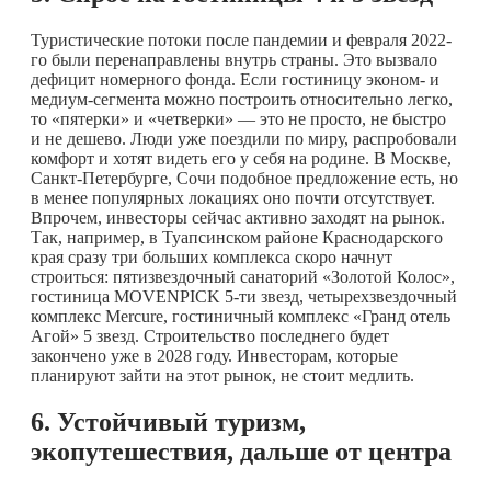
Туристические потоки после пандемии и февраля 2022-
го были перенаправлены внутрь страны. Это вызвало
дефицит номерного фонда. Если гостиницу эконом- и
медиум-сегмента можно построить относительно легко,
то «пятерки» и «четверки» — это не просто, не быстро
и не дешево. Люди уже поездили по миру, распробовали
комфорт и хотят видеть его у себя на родине. В Москве,
Санкт-Петербурге, Сочи подобное предложение есть, но
в менее популярных локациях оно почти отсутствует.
Впрочем, инвесторы сейчас активно заходят на рынок.
Так, например, в Туапсинском районе Краснодарского
края сразу три больших комплекса скоро начнут
строиться: пятизвездочный санаторий «Золотой Колос»,
гостиница MOVENPICK 5-ти звезд, четырехзвездочный
комплекс Mercure, гостиничный комплекс «Гранд отель
Агой» 5 звезд. Строительство последнего будет
закончено уже в 2028 году. Инвесторам, которые
планируют зайти на этот рынок, не стоит медлить.
6. Устойчивый туризм,
экопутешествия, дальше от центра