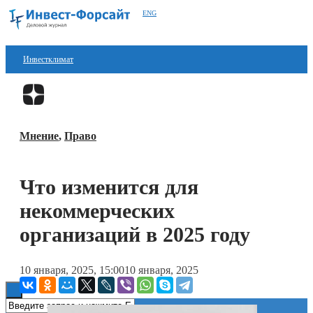
ENG
Инвестклимат
Финансы
Перейти в
Дзен
Инвестиции
Мнение
,
Право
Блокчейн
Стартапы
Что изменится для
Технологии
некоммерческих
ESG
организаций в 2025 году
Книги
10 января, 2025, 15:00
10 января, 2025