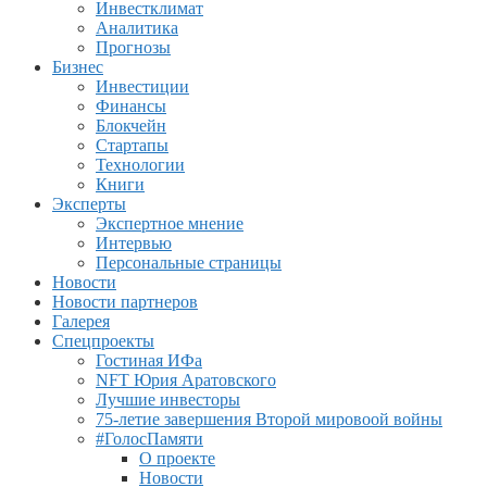
Инвестклимат
Аналитика
Прогнозы
Бизнес
Инвестиции
Финансы
Блокчейн
Стартапы
Технологии
Книги
Эксперты
Экспертное мнение
Интервью
Персональные страницы
Новости
Новости партнеров
Галерея
Спецпроекты
Гостиная ИФа
NFT Юрия Аратовского
Лучшие инвесторы
75-летие завершения Второй мировоой войны
#ГолосПамяти
О проекте
Новости