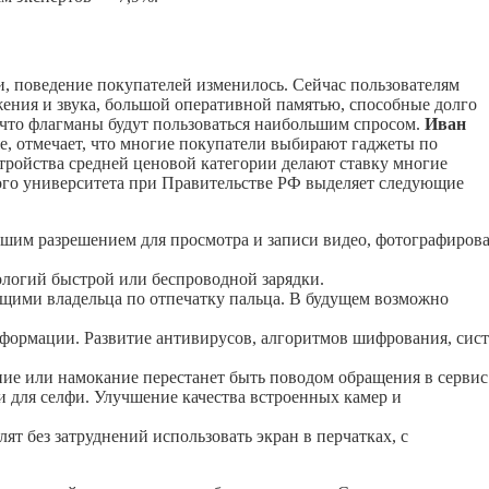
и, поведение покупателей изменилось. Сейчас пользователям
ения и звука, большой оперативной памятью, способные долго
т, что флагманы будут пользоваться наибольшим спросом.
Иван
e, отмечает, что многие покупатели выбирают гаджеты по
ройства средней ценовой категории делают ставку многие
ого университета при Правительстве РФ выделяет следующие
шим разрешением для просмотра и записи видео, фотографирова
ологий быстрой или беспроводной зарядки.
ющими владельца по отпечатку пальца. В будущем возможно
нформации. Развитие антивирусов, алгоритмов шифрования, сис
ие или намокание перестанет быть поводом обращения в сервис
 для селфи. Улучшение качества встроенных камер и
ят без затруднений использовать экран в перчатках, с