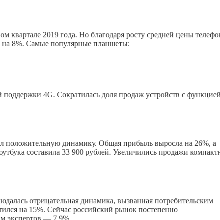
м квартале 2019 года. Но благодаря росту средней цены телефо
а на 8%. Самые популярные планшеты:
поддержки 4G. Сократилась доля продаж устройств с функцие
ал положительную динамику. Общая прибыль выросла на 26%, а
оутбука составила 33 900 рублей. Увеличились продажи компак
людалась отрицательная динамика, вызванная потребительским
тился на 15%. Сейчас российский рынок постепенно
ам экспертов — 7,9%.