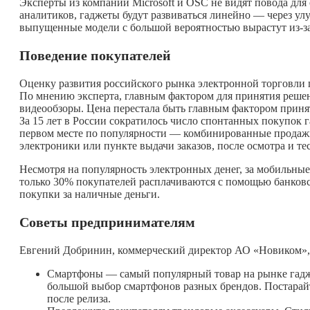
Эксперты из компаний Microsoft и OSC не видят повода дл
аналитиков, гаджеты будут развиваться линейно — через у
выпущенные модели с большой вероятностью вырастут из-за
Поведение покупателей
Оценку развития российского рынка электронной торговли
По мнению эксперта, главным фактором для принятия решен
видеообзоры. Цена перестала быть главным фактором приня
За 15 лет в России сократилось число спонтанных покупок
первом месте по популярности — комбинированные продажи,
электроники или пункте выдачи заказов, после осмотра и те
Несмотря на популярность электронных денег, за мобильные
только 30% покупателей расплачиваются с помощью банков
покупки за наличные деньги.
Советы предпринимателям
Евгений Добринин, коммерческий директор АО «Новиком», 
Смартфоны — самый популярный товар на рынке гадже
большой выбор смартфонов разных брендов. Постарайт
после релиза.