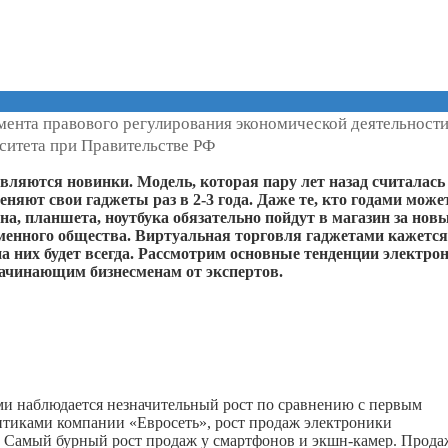
мента правового регулирования экономической деятельност
ситета при Правительстве РФ
вляются новинки. Модель, которая пару лет назад считалась
няют свои гаджеты раз в 2-3 года. Даже те, кто годами може
а, планшета, ноутбука обязательно пойдут в магазин за нов
менного общества. Виртуальная торговля гаджетами кажется
а них будет всегда. Рассмотрим основные тенденции электро
начинающим бизнесменам от экспертов.
ами наблюдается незначительный рост по сравнению с первым
итиками компании «Евросеть», рост продаж электроники
. Самый бурный рост продаж у смартфонов и экшн-камер. Прод