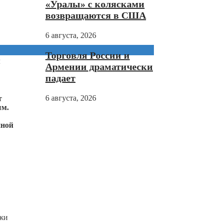
«Уралы» с колясками
возвращаются в США
6 августа, 2026
Торговля России и
и
Армении драматически
падает
6 августа, 2026
т
ым.
нной
ажи