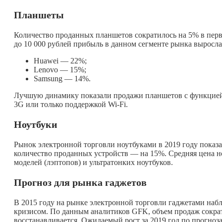
Планшеты
Количество проданных планшетов сократилось на 5% в перво
до 10 000 рублей прибыль в данном сегменте рынка выросл
Huawei — 22%;
Lenovo — 15%;
Samsung — 14%.
Лучшую динамику показали продажи планшетов с функцией 
3G или только поддержкой Wi-Fi.
Ноутбуки
Рынок электронной торговли ноутбуками в 2019 году показ
количество проданных устройств — на 15%. Средняя цена н
моделей (лэптопов) и ультратонких ноутбуков.
Прогноз для рынка гаджетов
В 2015 году на рынке электронной торговли гаджетами наб
кризисом. По данным аналитиков GFK, объем продаж сокра
восстанавливается. Ожидаемый рост за 2019 год по прогноз