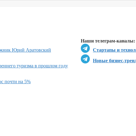
Перейти в
Перейти в
Д
Наши телеграм-каналы:
жник Юрий Аратовский
Стартапы и технол
Новые бизнес-трен
реннего туризма в прошлом году
ос почти на 5%