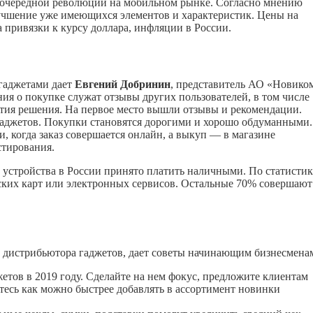
я очередной революции на мобильном рынке. Согласно мнению
лучшение уже имеющихся элементов и характеристик. Цены на
 привязки к курсу доллара, инфляции в России.
 гаджетами дает
Евгений Добринин
, представитель АО «Новико
ия о покупке служат отзывы других пользователей, в том числе
тия решения. На первое место вышли отзывы и рекомендации.
 гаджетов. Покупки становятся дорогими и хорошо обдуманными.
 когда заказ совершается онлайн, а выкуп — в магазине
стирования.
 устройства в России принято платить наличными. По статистик
ских карт или электронных сервисов. Остальные 70% совершают
дистрибьютора гаджетов, дает советы начинающим бизнесмена
тов в 2019 году. Сделайте на нем фокус, предложите клиентам
есь как можно быстрее добавлять в ассортимент новинки