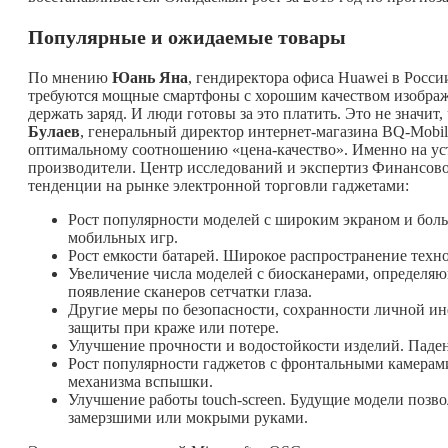
Популярные и ожидаемые товары
По мнению
Юань Яна
, гендиректора офиса Huawei в Росси
требуются мощные смартфоны с хорошим качеством изображ
держать заряд. И люди готовы за это платить. Это не значи
Булаев
, генеральный директор интернет-магазина BQ-Mobil
оптимальному соотношению «цена-качество». Именно на уст
производители. Центр исследований и экспертиз Финансов
тенденции на рынке электронной торговли гаджетами:
Рост популярности моделей с широким экраном и боль
мобильных игр.
Рост емкости батарей. Широкое распространение техн
Увеличение числа моделей с биосканерами, определя
появление сканеров сетчатки глаза.
Другие меры по безопасности, сохранности личной и
защиты при краже или потере.
Улучшение прочности и водостойкости изделий. Паден
Рост популярности гаджетов с фронтальными камерами
механизма вспышки.
Улучшение работы touch-screen. Будущие модели позвол
замерзшими или мокрыми руками.