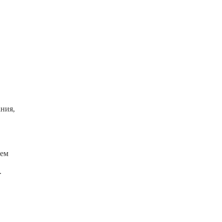
ния,
тем
.