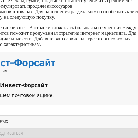
ные чехлы, сумки, подставки помогут увеличить средний чек.
тимулировать продажи аксессуаров.
зывов о товарах. Для наполнения раздела можно пообещать клие
ку на следующую покупку.
ние бизнеса. В отрасли сложилась большая конкуренция между
нтов поможет продуманная стратегия интернет-маркетинга. Для
циальные сети. Добавьте ваш сервис на агрегаторы торговых
о характеристикам.
 Инвест-Форсайт
ашем почтовом ящике.
нных.