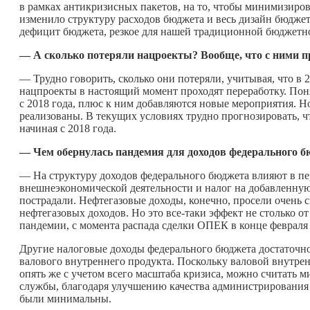
в рамках антикризисных пакетов, на то, чтобы минимизиро
изменило структуру расходов бюджета и весь дизайн бюдж
дефицит бюджета, резкое для нашей традиционной бюджетно
— А сколько потеряли нацроекты? Вообще, что с ними п
— Трудно говорить, сколько они потеряли, учитывая, что в
нацпроекты в настоящий момент проходят переработку. Пон
с 2018 года, плюс к ним добавляются новые мероприятия. 
реализованы. В текущих условиях трудно прогнозировать, чт
начиная с 2018 года.
— Чем обернулась пандемия для доходов федерального 
— На структуру доходов федерального бюджета влияют в пе
внешнеэкономической деятельности и налог на добавленную
пострадали. Нефтегазовые доходы, конечно, просели очень
нефтегазовых доходов. Но это все-таки эффект не столько от
пандемии, с момента распада сделки ОПЕК в конце февраля 
Другие налоговые доходы федерального бюджета достаточно
валового внутреннего продукта. Поскольку валовой внутрен
опять же с учетом всего масштаба кризиса, можно считать 
службы, благодаря улучшению качества администрирования 
были минимальны.