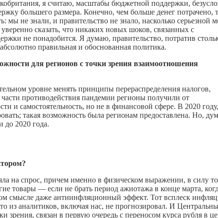
икобритания, я считаю, масштабы бюджетной поддержки, безусло
ержку большего размера. Конечно, чем больше денег потрачено, 
ь: мы не знали, и правительство не знало, насколько серьезной 
 уверенно сказать, что никаких новых шоков, связанных с
ержки не понадобится. Я думаю, правительство, потратив стольк
о абсолютно правильная и обоснованная политика.
ожности для регионов с точки зрения взаимоотношения
тельном уровне менять принципы перераспределения налогов,
 в части противодействия пандемии регионы получили от
и и самостоятельность, но не в финансовой сфере. В 2020 году
ровать; такая возможность была регионам предоставлена.
Но, ду
и до 2020 года.
ктором?
яла на спрос, причем именно в физическом выражении, в силу т
ие товары — если не брать период ажиотажа в конце марта, ког
нном смысле даже антиинфляционный эффект. Тот всплеск инфляц
то из аналитиков, включая нас, не прогнозировал. И Центральн
 зрения, связан в первую очередь с переносом курса рубля в ц