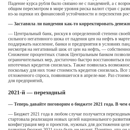
Падение курса рубля было связано не с пандемией, а с во
общим пересмотром в мире уровня риска валют стран с разв
из-за оценки их финансовой устойчивости и перспектив рос
— Заставила ли пандемия
как-то
корректировать денежн
— Центральный банк, рискуя в определенной степени своей 
сильного негативного шока от падения цен на нефть в марте
поддержать население, банки и предприятия в условиях пан
несмотря на негативный шок от цен на нефть, — собственно
Снижение процентных ставок Центральным банком позволило
ограничительных мер, достаточно быстро восстановиться по
ипотечных кредитов снизилась. Также появилась возможнос
поскольку для них тоже стоимость кредитов снизилась. Все 
отложенного спроса, появившегося в апреле-мае.
Раз стоимо
для предприятий,
2021-й — переходный
— Теперь давайте поговорим о бюджете 2021 года. В чем
— Бюджет 2021 года в любом случае получается переходным.
стартовала реализация новых целей национального развития
конфигурация мер и проектов, нужных для достижения целе
развития бюджет 2021 года быть не может. Понятно, что он