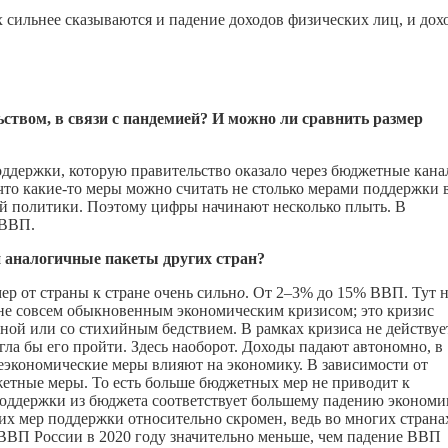
 сильнее сказываются и падение доходов физических лиц, и дох
твом, в связи с пандемией? И можно ли сравнить размер
оддержки, которую правительство оказало через бюджетные кан
 что
какие-то
меры можно считать не столько мерами поддержки 
ой политики. Поэтому цифры начинают несколько плыть. В
 ВВП.
аналогичные пакеты других стран?
ер от страны к стране очень сильн
о
. От 2–3% до 15% ВВП. Тут 
 не совсем обыкновенным экономическим кризисом; это кризис
йной или со стихийным бедствием. В рамках кризиса не действуе
гла бы его пройти. Здесь наоборот. Доходы падают автономно, в
 неэкономические меры влияют на экономику. В зависимости от
етные меры. То есть больше бюджетных мер не приводит к
оддержки из бюджета соответствует большему падению экономи
ких мер поддержки относительно скромен, ведь во многих страна
 ВВП России в 2020 году значительно меньше, чем падение ВВП