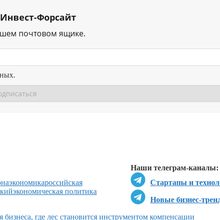
 Инвест-Форсайт
ашем почтовом ящике.
нных.
Перейти в
Перейти в
Д
Наши телеграм-каналы:
онаэкономика
российская
Стартапы и технол
ский
экономическая политика
Новые бизнес-трен
я бизнеса, где лес становится инструментом компенсации