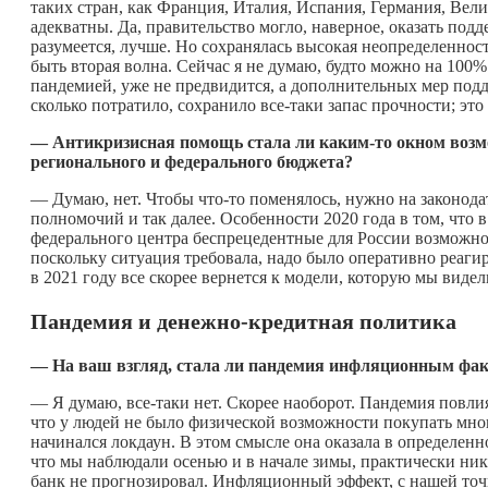
таких стран, как Франция, Италия, Испания, Германия, Вел
адекватны. Да, правительство могло, наверное, оказать подд
разумеется, лучше. Но сохранялась высокая неопределенност
быть вторая волна. Сейчас я не думаю, будто можно на 100%
пандемией, уже не предвидится, а дополнительных мер подд
сколько потратило, сохранило все-таки запас прочности; эт
— Антикризисная помощь стала ли
каким-то
окном возм
регионального и федерального бюджета?
— Думаю, нет. Чтобы
что-то
поменялось, нужно на законода
полномочий и так далее. Особенности 2020 года в том, что
федерального центра беспрецедентные для России возможност
поскольку ситуация требовала, надо было оперативно реаги
в 2021 году все скорее вернется к модели, которую мы видел
Пандемия и денежно-кредитная политика
— На ваш взгляд, стала ли пандемия инфляционным фа
— Я думаю, все-таки нет. Скорее наоборот. Пандемия повли
что у людей не было физической возможности покупать мног
начинался локдаун. В этом смысле она оказала в определе
что мы наблюдали осенью и в начале зимы, практически ник
банк не прогнозировал. Инфляционный эффект, с нашей точки