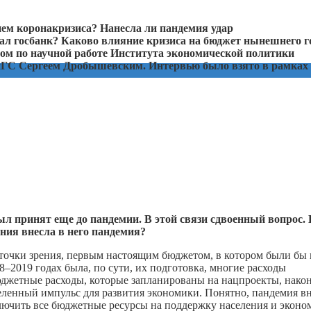
ем коронакризиса? Нанесла ли пандемия удар
ал госбанк? Каково влияние кризиса на бюджет нынешнего г
ром по научной работе Института экономической политики
иГС Сергеем Дробышевским. Интервью было взято в рамках
л принят еще до пандемии. В этой связи сдвоенный вопрос. 
ния внесла в него пандемия?
 точки зрения, первым настоящим бюджетом, в котором были бы 
8–2019 годах была, по сути, их подготовка, многие расходы
бюджетные расходы, которые запланированы на нацпроекты, нако
деленный импульс для развития экономики. Понятно, пандемия в
лючить все бюджетные ресурсы на поддержку населения и эконо