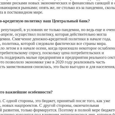
зросшими рисками новых экономических и финансовых санкций и 
ивающимся рынками; опять же, не столько из-за пандемии, сколь
та в постковидном мире.
о-кредитную политику наш Центральный банк?
репутацией, в условиях не только пандемии, но ведь еще и очен
-апреле, осуществил политику, которая действительно могла
демии. Смягчение денежно-кредитной политики в начале года,
, политика, которой следовали фактически все страны мира.
 летом и в начале осени, когда произошло некоторое ослаблен
требительскому спросу, поскольку цена потребительских и
ть поддержать малые предприятия и предприятия реального сект
это позволило экономике уже в 2020 году реализовать часть
сть заимствования снизилась, это было выгодно и для населения,
 его важнейшие особенности?
 С одной стороны, это бюджет, принятый после того, как уже
, новых нацпроектов. С другой стороны, окончательная
й развития, только формируется. Поэтому в полной мере бюдже
 частично находится под влиянием антикризисных мер, которые 