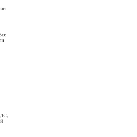
шой
Все
ли
НДС,
ой