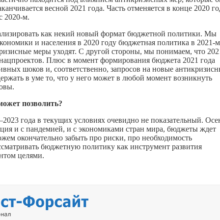
канчивается весной 2021 года. Часть отменяется в конце 2020 го
с 2020-м.
нализировать как некий новый формат бюджетной политики. Мы
кономики и населения в 2020 году бюджетная политика в 2021-м
икризисные меры уходят. С другой стороны, мы понимаем, что 202
х нацпроектов. Плюс в момент формирования бюджета 2021 года
ивных шоков и, соответственно, запросов на новые антикризис
ержать в уме то, что у него может в любой момент возникнуть
овы.
 может позволить?
–2023 года в текущих условиях очевидно не показательный. Ос
уация и с пандемией, и с экономиками стран мира, бюджеты ждет
ожем окончательно забыть про риски, про необходимость
ассматривать бюджетную политику как инструмент развития
нтом целями.