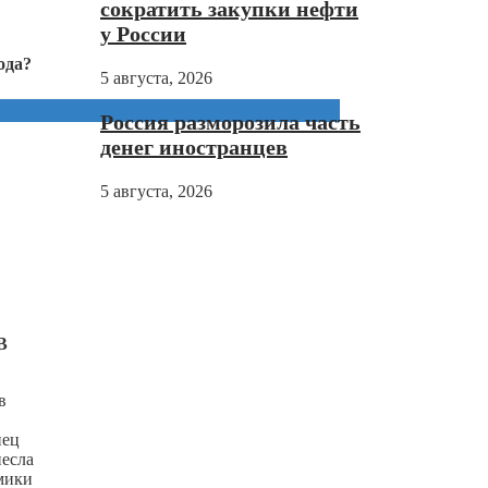
сократить закупки нефти
у России
ода?
5 августа, 2026
Россия разморозила часть
денег иностранцев
5 августа, 2026
В
в
нец
несла
мики