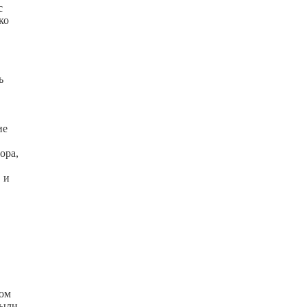
с
ко
ь
ие
ора,
 и
том
были