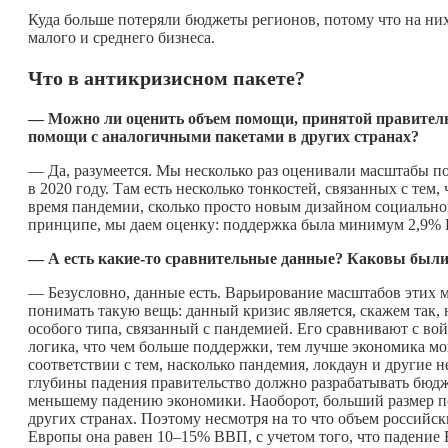
Куда больше потеряли бюджеты регионов, потому что на них
малого и среднего бизнеса.
Что в антикризисном пакете?
— Можно ли оценить объем помощи, принятой правительс
помощи с аналогичными пакетами в других странах?
— Да, разумеется. Мы несколько раз оценивали масштабы п
в 2020 году. Там есть несколько тонкостей, связанных с тем,
время пандемии, сколько просто новым дизайном социальн
принципе, мы даем оценку: поддержка была минимум 2,9%
— А есть
какие-то
сравнительные данные? Каковы были 
— Безусловно, данные есть. Варьирование масштабов этих м
понимать такую вещь: данный кризис является, скажем так,
особого типа, связанный с пандемией. Его сравнивают с во
логика, что чем больше поддержки, тем лучше экономика мо
соответствии с тем, насколько пандемия, локдаун и другие
глубины падения правительство должно разрабатывать бюдж
меньшему падению экономики. Наоборот, больший размер п
других странах. Поэтому несмотря на то что объем российс
Европы она равен 10–15% ВВП, с учетом того, что падение