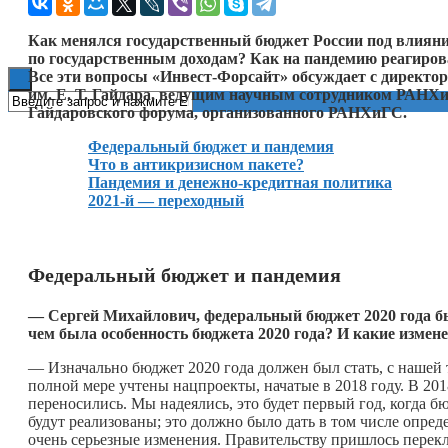
Книги
Как менялся государственный бюджет России под влияни
по государственным доходам? Как на пандемию реагиров
Все эти вопросы «Инвест-Форсайт» обсуждает с директо
им. Е. Т. Гайдара, ведущим научным сотрудником РАНХ
Гайдаровского форума, организованного РАНХиГС.
Федеральный бюджет и пандемия
Что в антикризисном пакете?
Пандемия и денежно-кредитная политика
2021-й — переходный
Федеральный бюджет и пандемия
— Сергей Михайлович, федеральный бюджет 2020 года бы
чем была особенность бюджета 2020 года? И какие измене
— Изначально бюджет 2020 года должен был стать, с нашей
полной мере учтены нацпроекты, начатые в 2018 году. В 201
переносились. Мы надеялись, это будет первый год, когда 
будут реализованы; это должно было дать в том числе опре
очень серьезные изменения. Правительству пришлось перек