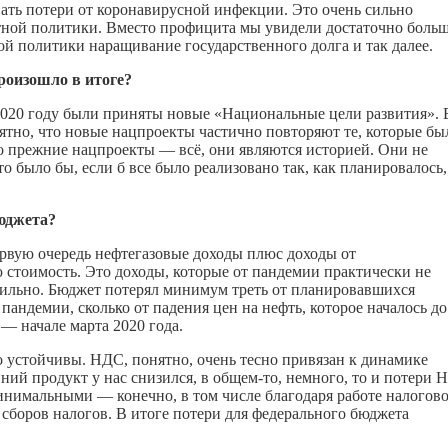
вать потери от коронавирусной инфекции. Это очень сильно
етной политики. Вместо профицита мы увидели достаточно боль
й политики наращивание государственного долга и так далее.
роизошло в итоге?
 2020 году были приняты новые «Национальные цели развития». 
ятно, что новые нацпроекты частично повторяют те, которые бы
Но прежние нацпроекты — всё, они являются историей. Они не
о было бы, если б все было реализовано так, как планировалось,
бюджета?
рвую очередь нефтегазовые доходы плюс доходы от
 стоимость. Это доходы, которые от пандемии практически не
 сильно. Бюджет потерял минимум треть от планировавшихся
 пандемии, сколько от падения цен на нефть, которое началось до
— начале марта 2020 года.
 устойчивы. НДС, понятно, очень тесно привязан к динамике
ний продукт у нас снизился, в
общем-то
, немного, то и потери 
минимальными — конечно, в том числе благодаря работе налогов
сборов налогов. В итоге потери для федерального бюджета