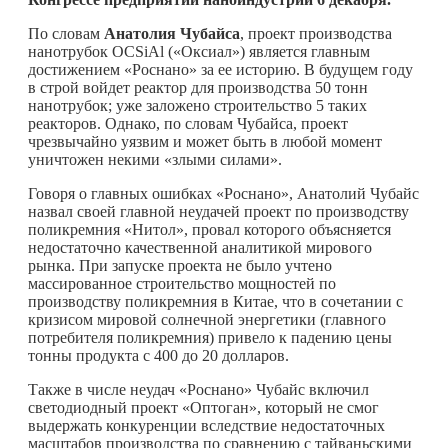
По словам
Анатолия Чубайса
, проект производства
нанотрубок OCSiAl («Оксиал») является главным
достижением «Роснано» за ее историю. В будущем году
в строй войдет реактор для производства 50 тонн
нанотрубок; уже заложено строительство 5 таких
реакторов. Однако, по словам Чубайса, проект
чрезвычайно уязвим и может быть в любой момент
уничтожен некими «злыми силами».
Говоря о главных ошибках «Роснано», Анатолий Чубайс
назвал своей главной неудачей проект по производству
поликремния «Нитол», провал которого объясняется
недостаточно качественной аналитикой мирового
рынка. При запуске проекта не было учтено
массированное строительство мощностей по
производству поликремния в Китае, что в сочетании с
кризисом мировой солнечной энергетики (главного
потребителя поликремния) привело к падению цены
тонны продукта с 400 до 20 долларов.
Также в числе неудач «Роснано» Чубайс включил
светодиодный проект «Оптоган», который не смог
выдержать конкуренции вследствие недостаточных
масштабов производства по сравнению с тайваньскими