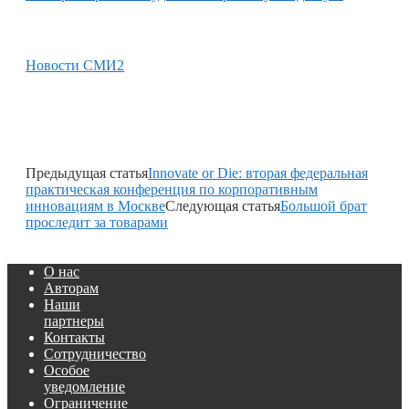
Новости СМИ2
Предыдущая статья
Innovate or Die: вторая федеральная
практическая конференция по корпоративным
инновациям в Москве
Следующая статья
Большой брат
проследит за товарами
О нас
Авторам
Наши
партнеры
Контакты
Сотрудничество
Особое
уведомление
Ограничение