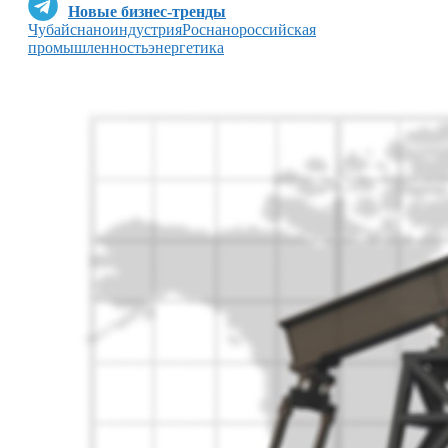
Новые бизнес-тренды
Чубайс
наноиндустрия
Роснано
российская
промышленность
энергетика