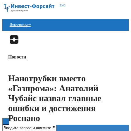
ENG
Инвестклимат
Финансы
Перейти в
Дзен
Инвестиции
Новости
Блокчейн
Стартапы
Нанотрубки вместо
Технологии
«Газпрома»: Анатолий
ESG
Чубайс назвал главные
ошибки и достижения
Книги
Роснано