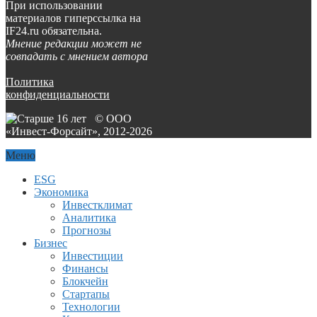
При использовании
материалов гиперссылка на
IF24.ru обязательна.
Мнение редакции может не
совпадать с мнением автора
Политика
конфиденциальности
© ООО
«Инвест-Форсайт», 2012-
2026
Меню
ESG
Экономика
Инвестклимат
Аналитика
Прогнозы
Бизнес
Инвестиции
Финансы
Блокчейн
Стартапы
Технологии