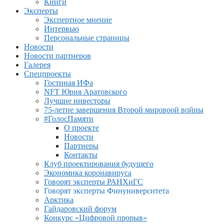
Книги
Эксперты
Экспертное мнение
Интервью
Персональные страницы
Новости
Новости партнеров
Галерея
Спецпроекты
Гостиная ИФа
NFT Юрия Аратовского
Лучшие инвесторы
75-летие завершения Второй мировоой войны
#ГолосПамяти
О проекте
Новости
Партнеры
Контакты
Клуб проектирования будущего
Экономика коронавируса
Говорят эксперты РАНХиГС
Говорят эксперты Финуниверситета
Арктика
Гайдаровский форум
Конкурс «Цифровой прорыв»