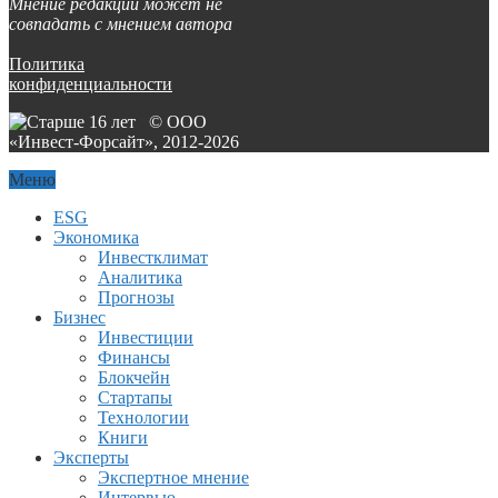
Мнение редакции может не
совпадать с мнением автора
Политика
конфиденциальности
© ООО
«Инвест-Форсайт», 2012-
2026
Меню
ESG
Экономика
Инвестклимат
Аналитика
Прогнозы
Бизнес
Инвестиции
Финансы
Блокчейн
Стартапы
Технологии
Книги
Эксперты
Экспертное мнение
Интервью