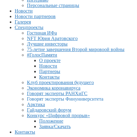
Персональные страницы
Новости
Новости партнеров
Галерея
Спецпроекты
Гостиная ИФа
NFT Юрия Аратовского
Лучшие инвесторы
75-летие завершения Второй мировоой войны
#ГолосПамяти
О проекте
Новости
Партнеры
Контакты
Клуб проектирования будущего
Экономика коронавируса
Говорят эксперты РАНХиГС
Говорят эксперты Финуниверситета
Арктика
Гайдаровский форум
Конкурс «Цифровой прорыв»
Положение
Заявка/Скачать
Контакты