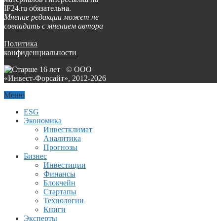
IF24.ru обязательна.
Мнение редакции может не
совпадать с мнением автора
Политика
конфиденциальности
© ООО
«Инвест-Форсайт», 2012-
2026
Меню
ESG
Экономика
Инвестклимат
Аналитика
Прогнозы
Бизнес
Инвестиции
Финансы
Блокчейн
Стартапы
Технологии
Книги
Эксперты