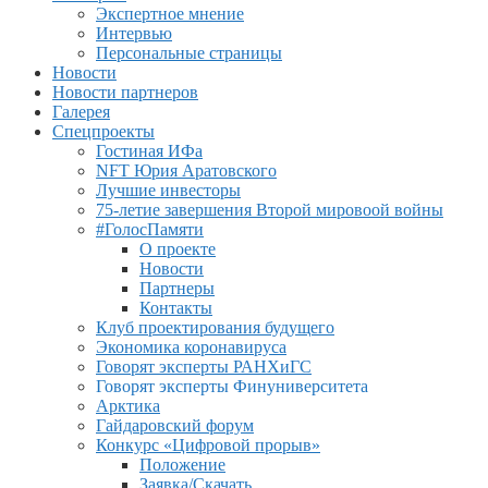
Экспертное мнение
Интервью
Персональные страницы
Новости
Новости партнеров
Галерея
Спецпроекты
Гостиная ИФа
NFT Юрия Аратовского
Лучшие инвесторы
75-летие завершения Второй мировоой войны
#ГолосПамяти
О проекте
Новости
Партнеры
Контакты
Клуб проектирования будущего
Экономика коронавируса
Говорят эксперты РАНХиГС
Говорят эксперты Финуниверситета
Арктика
Гайдаровский форум
Конкурс «Цифровой прорыв»
Положение
Заявка/Скачать