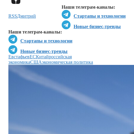
Наши телеграм-каналы:
RSS
Дмитрий
Стартапы и технологии
Новые бизнес-тренды
Наши телеграм-каналы:
Стартапы и технологии
Новые бизнес-тренды
Евстафьев
ЕС
Китай
российская
экономика
США
экономическая политика