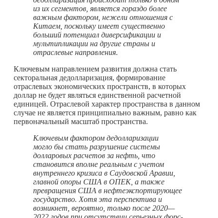
из их сегментов, является гораздо более
важным фактором, нежели отношения с
Китаем, поскольку имеет существенно
больший потенциал диверсификации и
мультипликации на другие страны и
отраслевые направления
.
Ключевым направлением развития должна стать
секторальная дедолларизация, формирование
отраслевых экономических пространств, в которых
доллар не будет являться единственной расчетной
единицей. Отраслевой характер пространства в данном
случае не является принципиально важным, равно как
первоначальный масштаб пространства.
Ключевым фактором дедолларизации
могло бы стать разрушение системы
долларовых расчетов за нефть, что
становится вполне реальным с учетом
внутреннего кризиса в Саудовской Аравии,
главной опоры США в ОПЕК, а также
превращения США в нефтеэкспортирующее
государство. Хотя эта перспектива и
возникнет, вероятно, только после 2020—
2022 годов при отсутствии серьезных форс-