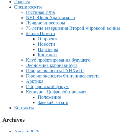
Галерея
Спецпроекты
Гостиная ИФа
NFT Юрия Аратовского
Лучшие инвесторы
75-летие завершения Второй мировоой войны
#ГолосПамяти
О проекте
Новости
Партнеры
Контакты
Клуб проектирования будущего
Экономика коронавируса
Говорят эксперты РАНХиГС
Говорят эксперты Финуниверситета
Арктика
Гайдаровский форум
Конкурс «Цифровой прорыв»
Положение
Заявка/Скачать
Контакты
Archives
Август 2026