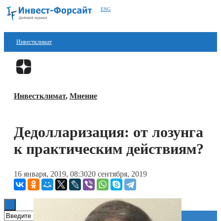
ENG
Инвестклимат
Финансы
Перейти в
Дзен
Инвестиции
Инвестклимат
,
Мнение
Блокчейн
Стартапы
Дедолларизация: от лозунга
Технологии
к практическим действиям?
ESG
16 января, 2019, 08:30
20 сентября, 2019
Книги