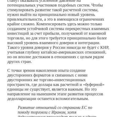
станут оказывать усиленное давление на
потенциальных участников подобных систем. Чтобы
стимулировать развитие такой расчетной системы,
нужно выйти на принципиально новый уровень
привлекательности, а это в имеющихся ограничениях
крайне сложно. Компенсировать здесь можно только
созданием устойчивой системы перекрестных взаимных
инвестиций за счет прибыли, получаемой от взаимной
торговли, но для этого требуется принципиально более
высокий уровень взаимного доверия и интеграции.
Такого уровня доверия у России никогда не будет с КНР,
учитывая глубину китайско-американских отношений,
но он вполне достижим в отношениях с целым рядом
других стран.
С точки зрения накопления опыта создание
двусторонних форматов и связанных с ними
двусторонних же торгово-инвестиционных
пространств, где доллара как расчетной и «буферной»
единицы не существует, является важным. Но это
направление на нынешнем этапе развития процессов
дедолларизации останется вспомогательным.
Развитие отношений со странами ЕС по
поводу торговли с Ираном, хотя
дедолларизация происходит только в одном