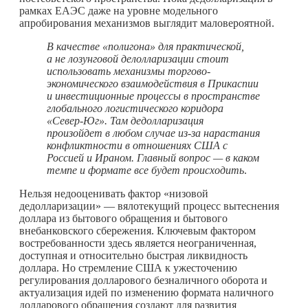
рамках ЕАЭС даже на уровне модельного
апробирования механизмов выглядит маловероятной.
В качестве «полигона» для практической,
а не лозунговой делолларизации стоит
использовать механизмы торгово-
экономического взаимодействия в Прикаспии
и инвестиционные процессы в пространстве
глобального логистического коридора
«Север-Юг». Там дедолларизация
произойдет в любом случае из-за нарастания
конфликтности в отношениях США с
Россией и Ираном. Главный вопрос — в каком
темпе и формате все будет происходить
.
Нельзя недооценивать фактор «низовой
дедолларизации» — вялотекущий процесс вытеснения
доллара из бытового обращения и бытового
внебанковского сбережения. Ключевым фактором
востребованности здесь является неограниченная,
доступная и относительно быстрая ликвидность
доллара. Но стремление США к ужесточению
регулирования долларового безналичного оборота и
актуализация идей по изменению формата наличного
долларового обращения создают для развития