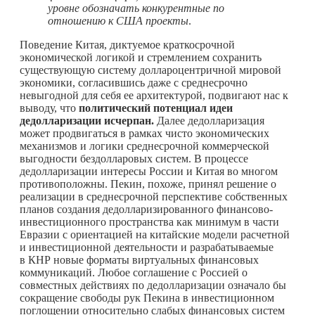
уровне обозначать конкурентные по
отношению к США проекты
.
Поведение Китая, диктуемое краткосрочной
экономической логикой и стремлением сохранить
существующую систему доллароцентричной мировой
экономики, согласившись даже с среднесрочно
невыгодной для себя ее архитектурой, подвигают нас к
выводу, что
политический потенциал идеи
дедолларизации исчерпан.
Далее дедолларизация
может продвигаться в рамках чисто экономических
механизмов и логики среднесрочной коммерческой
выгодности бездолларовых систем. В процессе
дедолларизации интересы России и Китая во многом
противоположны. Пекин, похоже, принял решение о
реализации в среднесрочной перспективе собственных
планов создания дедолларизированного финансово-
инвестиционного пространства как минимум в части
Евразии с ориентацией на китайские модели расчетной
и инвестиционной деятельности и разрабатываемые
в КНР новые форматы виртуальных финансовых
коммуникаций. Любое соглашение с Россией о
совместных действиях по дедолларизации означало бы
сокращение свободы рук Пекина в инвестиционном
поглощении относительно слабых финансовых систем