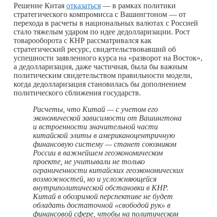
Решение Китая
отказаться
— в рамках политики
стратегического компромисса с Вашингтоном — от
перехода в расчеты в национальных валютах с Россией
стало тяжелым ударом по идее дедолларизации. Рост
товарооборота с КНР рассматривался как
стратегический ресурс, свидетельствовавший об
успешности заявленного курса на «разворот на Восток»,
а дедолларизация, даже частичная, была бы важным
политическим свидетельством правильности модели,
когда дедолларизация становилась бы дополнением
политического сближения государств.
Расчеты, что Китай — с учетом его
экономической зависимости от Вашингтона
и встроенности значительной части
китайской элиты в американоцентричную
финансовую систему — станет союзником
России в важнейшем геоэкономическом
проекте, не учитывали не только
ограниченности китайских геоэкономических
возможностей, но и усложняющейся
внутриполитической обстановки в КНР.
Китай в обозримой перспективе не будет
обладать достаточной «свободой рук» в
финансовой сфере, чтобы на политическом