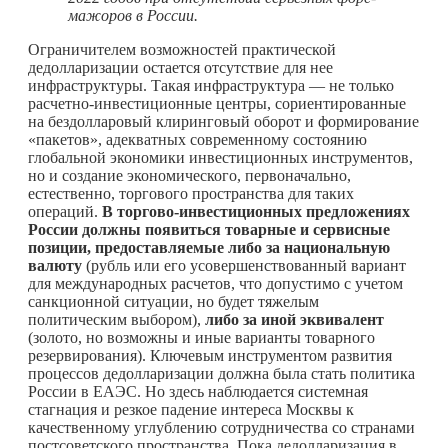
мажоров в России.
Ограничителем возможностей практической
дедолларизации остается отсутствие для нее
инфраструктуры. Такая инфраструктура — не только
расчетно-инвестиционные центры, сориентированные
на бездолларовый клиринговый оборот и формирование
«пакетов», адекватных современному состоянию
глобальной экономики инвестиционных инструментов,
но и создание экономического, первоначально,
естественно, торгового пространства для таких
операций.
В торгово-инвестиционных предложениях
России должны появиться товарные и сервисные
позиции, предоставляемые либо за национальную
валюту
(рубль или его усовершенствованный вариант
для международных расчетов, что допустимо с учетом
санкционной ситуации, но будет тяжелым
политическим выбором),
либо за иной эквивалент
(золото, но возможны и иные варианты товарного
резервирования). Ключевым инструментом развития
процессов дедолларизации должна была стать политика
России в ЕАЭС. Но здесь наблюдается системная
стагнация и резкое падение интереса Москвы к
качественному углублению сотрудничества со странами
постсоветского пространства. Пока дедолларизация в