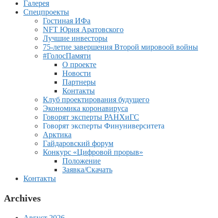
Галерея
Спецпроекты
Гостиная ИФа
NFT Юрия Аратовского
Лучшие инвесторы
75-летие завершения Второй мировоой войны
#ГолосПамяти
О проекте
Новости
Партнеры
Контакты
Клуб проектирования будущего
Экономика коронавируса
Говорят эксперты РАНХиГС
Говорят эксперты Финуниверситета
Арктика
Гайдаровский форум
Конкурс «Цифровой прорыв»
Положение
Заявка/Скачать
Контакты
Archives
Август 2026