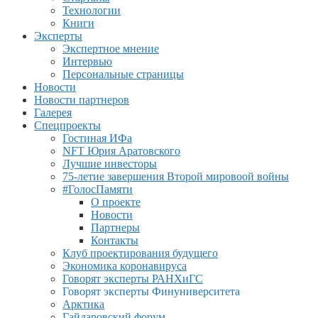
Технологии
Книги
Эксперты
Экспертное мнение
Интервью
Персональные страницы
Новости
Новости партнеров
Галерея
Спецпроекты
Гостиная ИФа
NFT Юрия Аратовского
Лучшие инвесторы
75-летие завершения Второй мировоой войны
#ГолосПамяти
О проекте
Новости
Партнеры
Контакты
Клуб проектирования будущего
Экономика коронавируса
Говорят эксперты РАНХиГС
Говорят эксперты Финуниверситета
Арктика
Гайдаровский форум