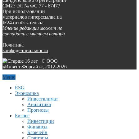
Свидетельство о регистрации
СМИ: ЭЛ № ФС 77 - 67477
При использовании
материалов гиперссылка на
IF24.ru обязательна.
Мнение редакции может не
совпадать с мнением автора
Политика
конфиденциальности
© ООО
«Инвест-Форсайт», 2012-
2026
Меню
ESG
Экономика
Инвестклимат
Аналитика
Прогнозы
Бизнес
Инвестиции
Финансы
Блокчейн
Стартапы