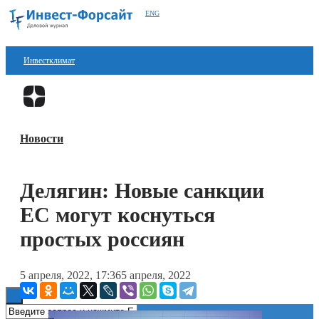
ENG
Инвестклимат
Финансы
Перейти в
Дзен
Инвестиции
Новости
Блокчейн
Стартапы
Делягин: Новые санкции
Технологии
ЕС могут коснуться
ESG
простых россиян
Книги
5 апреля, 2022, 17:36
5 апреля, 2022