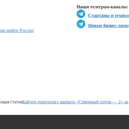
Наши телеграм-каналы:
Стартапы и технол
Новые бизнес-трен
ив нефти России
щая статья
Байден пригрозил закрыть «Северный поток — 2» за