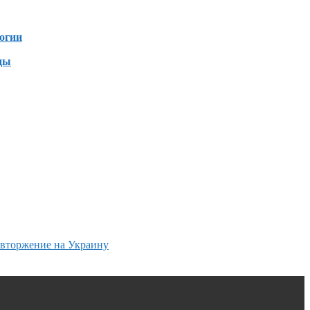
огии
ды
 вторжение на Украину