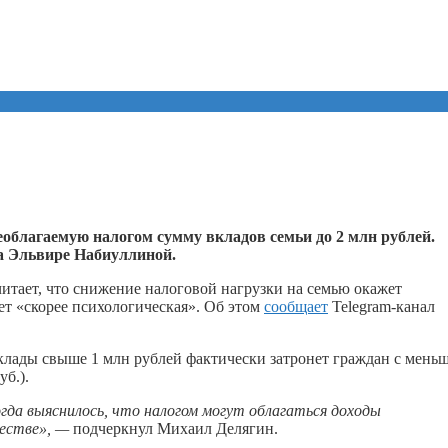
благаемую налогом сумму вкладов семьи до 2 млн рублей.
а Эльвире Набиуллиной.
итает, что снижение налоговой нагрузки на семью окажет
ет «скорее психологическая». Об этом
сообщает
Telegram-канал
клады свыше 1 млн рублей фактически затронет граждан с мень
уб.).
огда выяснилось, что налогом могут облагаться доходы
ществе», —
подчеркнул Михаил Делягин.