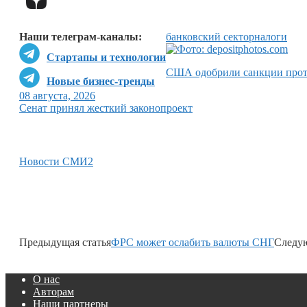
Наши телеграм-каналы:
банковский сектор
налоги
Стартапы и технологии
США одобрили санкции прот
Новые бизнес-тренды
08 августа, 2026
Сенат принял жесткий законопроект
Новости СМИ2
Предыдущая статья
ФРС может ослабить валюты СНГ
Следую
О нас
Авторам
Наши партнеры